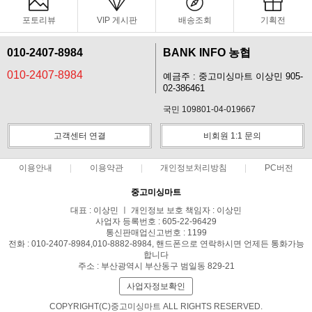
포토리뷰
VIP 게시판
배송조회
기획전
010-2407-8984
BANK INFO 농협
010-2407-8984
예금주 : 중고미싱마트 이상민 905-
02-386461
국민 109801-04-019667
고객센터 연결
비회원 1:1 문의
이용안내
이용약관
개인정보처리방침
PC버전
중고미싱마트
대표 : 이상민 ㅣ 개인정보 보호 책임자 : 이상민
사업자 등록번호 : 605-22-96429
통신판매업신고번호 : 1199
전화 : 010-2407-8984,010-8882-8984, 핸드폰으로 연락하시면 언제든 통화가능
합니다
주소 : 부산광역시 부산동구 범일동 829-21
사업자정보확인
COPYRIGHT(C)중고미싱마트 ALL RIGHTS RESERVED.