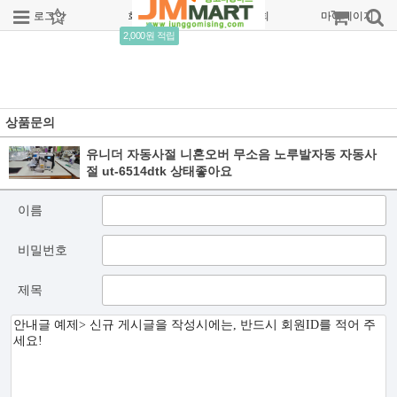
로그인
회원가입
주문조회
마이페이지
2,000원 적립
상품문의
유니더 자동사절 니혼오버 무소음 노루발자동 자동사
절 ut-6514dtk 상태좋아요
이름
비밀번호
제목