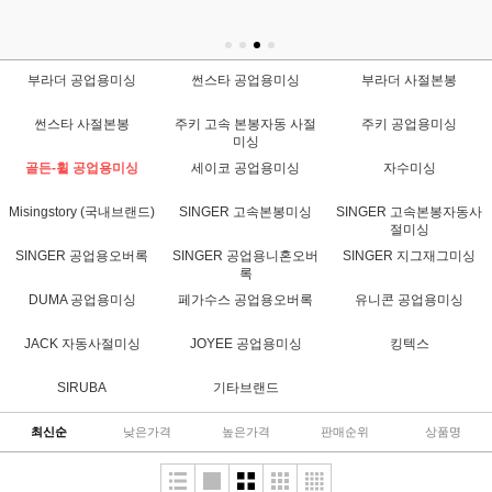
부라더 공업용미싱
썬스타 공업용미싱
부라더 사절본봉
썬스타 사절본봉
주키 고속 본봉자동 사절
주키 공업용미싱
미싱
골든-휠 공업용미싱
세이코 공업용미싱
자수미싱
Misingstory (국내브랜드)
SINGER 고속본봉미싱
SINGER 고속본봉자동사
절미싱
SINGER 공업용오버록
SINGER 공업용니혼오버
SINGER 지그재그미싱
록
DUMA 공업용미싱
페가수스 공업용오버록
유니콘 공업용미싱
JACK 자동사절미싱
JOYEE 공업용미싱
킹텍스
SIRUBA
기타브랜드
최신순
낮은가격
높은가격
판매순위
상품명