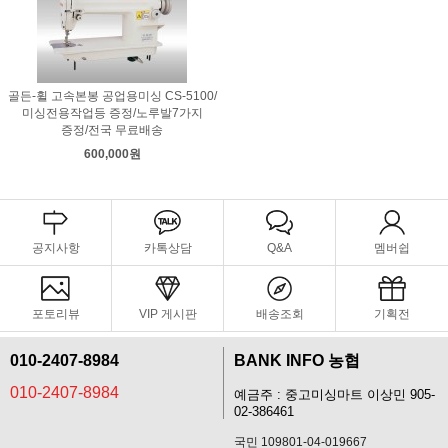
골든-휠 고속본봉 공업용미싱 CS-5100/
미싱전용작업등 증정/노루발7가지
증정/전국 무료배송
600,000원
공지사항
카톡상담
Q&A
멤버쉽
포토리뷰
VIP 게시판
배송조회
기획전
010-2407-8984
BANK INFO 농협
010-2407-8984
예금주 : 중고미싱마트 이상민 905-
02-386461
국민 109801-04-019667