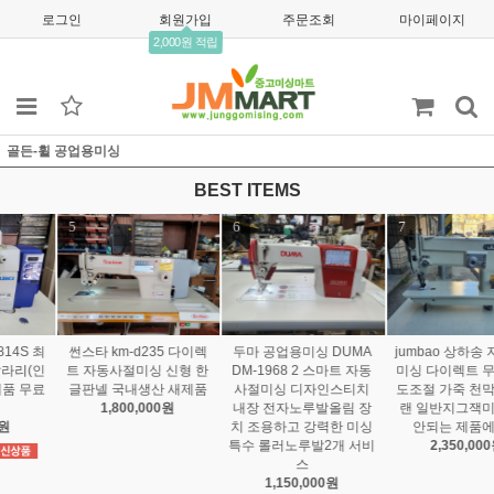
로그인
회원가입
주문조회
마이페이지
2,000원 적립
골든-휠 공업용미싱
BEST ITEMS
7
8
9
jumbao 상하송 지그재그
타킹 스카이빙 taking tk-8
공업용미싱 원단재단기
미싱 다이렉트 무소음 속
01d 다이렉트모터 스카이
무선재단기 RCS-125 4
도조절 가죽 천막 네오플
빙 벨트가없어 소음 진동
단계 속도조절 라이트(제
랜 일반지그잭미싱으로
확실히 달라요
품은 125사이즈로 발송됩
안되는 제품에사용
1,200,000원
니다)
2,350,000원
230,000원