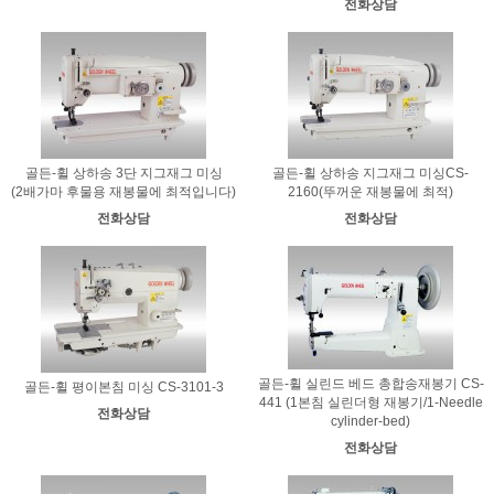
전화상담
골든-휠 상하송 3단 지그재그 미싱
골든-휠 상하송 지그재그 미싱CS-
(2배가마 후물용 재봉물에 최적입니다)
2160(뚜꺼운 재봉물에 최적)
전화상담
전화상담
골든-휠 실린드 베드 총합송재봉기 CS-
골든-휠 평이본침 미싱 CS-3101-3
441 (1본침 실린더형 재봉기/1-Needle
전화상담
cylinder-bed)
전화상담