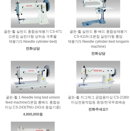
골든-휠 실린드 총합송재봉기 CS-471
골든-휠 실린드 롱-베드 총합송재봉기
(1본침 실린더형 상하송 극후물
CS-411N (1본침 실린더형 롱암
재봉기/1-Needle cylinder-bed)
재봉기/1-Needle cylinder-bed longarm
machine)
전화상담
전화상담
골든-휠 1-Needle long bed unison
골든-휠 지그재그 공업용미싱 CS-2180/
feed machine/1본침 롱베드 총합송
미싱전용작업등 증정/전국무료배송
미싱 CS-243(TNU-243과 동일기종)
전화주세요!!
4,900,000원