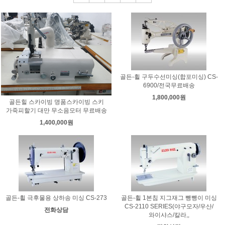
골든-휠 구두수선미싱(합포미싱) CS-
6900/전국무료배송
1,800,000원
골든힐 스카이빙 명품스카이빙 스키
가죽피할기 대만 무소음모터 무료배송
1,400,000원
골든-휠 극후물용 상하송 미싱 CS-273
골든-휠 1본침 지그재그 뺑뺑이 미싱
CS-2110 SERIES(야구모자/우산/
전화상담
와이샤스/칼라,,