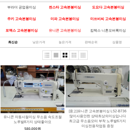
부라더 공업용미싱
썬스타 고속본봉미싱
도요다 고속본봉미싱
주키 고속본봉미싱
미파 고속본봉미싱
미쓰비씨 고속본봉미싱
포맥스 고속본봉미싱
유니콘 고속본봉미싱
킴텍스 니혼오버록미싱
최신순
낮은가격
높은가격
판매순위
상품명
[중고]유니콘 고속본봉미싱 LS2-B736
많이사용안한 상태최상의미싱입니다
유니콘 자동사절미싱 무소음 속도조절
최고급 무소음모터 부착 노루발6가지
노루발8가지 상태좋아요
미싱전용작업등 증정
580,000원