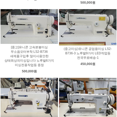
500,000원
[중고]유니콘 고속본봉미싱
(중고미싱)유니콘 공업용미싱 LS2-
무소음모터부착 LS2-B736
B736-3 노루발9가지 LED작업등
새제품구입후 많이사용안한
전국무료배송-1
상태최상의미싱입니다 노루발6가지
450,000원
미싱전용작업등 증정
500,000원