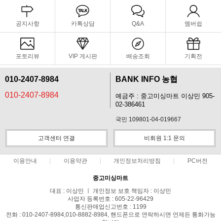
공지사항
카톡상담
Q&A
멤버쉽
포토리뷰
VIP 게시판
배송조회
기획전
010-2407-8984
BANK INFO 농협
010-2407-8984
예금주 : 중고미싱마트 이상민 905-
02-386461
국민 109801-04-019667
고객센터 연결
비회원 1:1 문의
이용안내
이용약관
개인정보처리방침
PC버전
중고미싱마트
대표 : 이상민 ㅣ 개인정보 보호 책임자 : 이상민
사업자 등록번호 : 605-22-96429
통신판매업신고번호 : 1199
전화 : 010-2407-8984,010-8882-8984, 핸드폰으로 연락하시면 언제든 통화가능