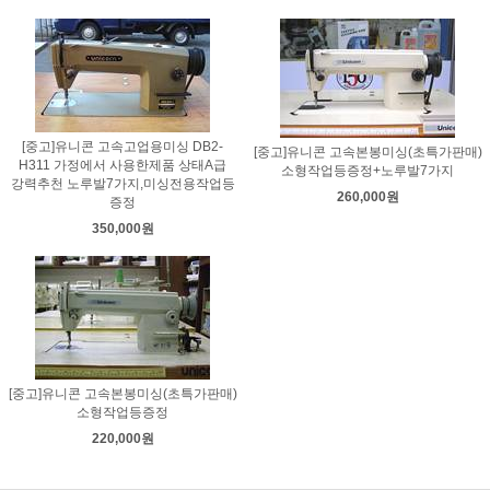
[중고]유니콘 고속고업용미싱 DB2-
[중고]유니콘 고속본봉미싱(초특가판매)
H311 가정에서 사용한제품 상태A급
소형작업등증정+노루발7가지
강력추천 노루발7가지,미싱전용작업등
260,000원
증정
350,000원
[중고]유니콘 고속본봉미싱(초특가판매)
소형작업등증정
220,000원