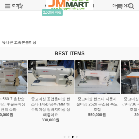
로그인
회원가입
주문조회
마이페이지
2,000원 적립
유니콘 고속본봉미싱
BEST ITEMS
7
8
9
중고미싱 썬스타 자동사
중고미싱 공업용미싱 부
중고미싱 썬스타 235AS
절미싱 2520 무소음 속도
라더736 무소음모터 속도
무소음 속도조절 상태좋
조절
조절 상태좋아요
아요
550,000원
390,000원
680,000원