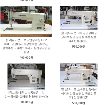
[중고]유니콘 고속공업용미싱
상태최상급 설명절 특별상품
[중고]유니콘 고속고업용미싱 DB2-
3대한정판매(2)
H311 가정에서 사용한제품 상태A급
570,000원
강력추천 노루발6가지,미싱전용작업등
증정
400,000원
[중고]유니콘 고속공업용미싱
[중고]유니콘 고속공업용미싱
상태최상급 설명절 특별상품
상태최상급 설명절 3대한정판매(3)
3대한정판매(1)
580,000원
550,000원