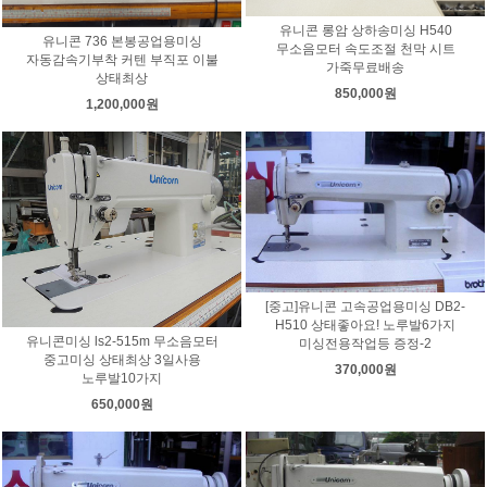
유니콘 롱암 상하송미싱 H540
유니콘 736 본봉공업용미싱
무소음모터 속도조절 천막 시트
자동감속기부착 커텐 부직포 이불
가죽무료배송
상태최상
850,000원
1,200,000원
[중고]유니콘 고속공업용미싱 DB2-
H510 상태좋아요! 노루발6가지
유니콘미싱 ls2-515m 무소음모터
미싱전용작업등 증정-2
중고미싱 상태최상 3일사용
370,000원
노루발10가지
650,000원