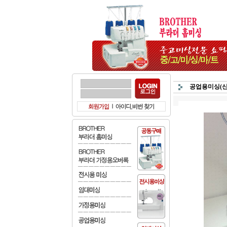
공업용미싱(신