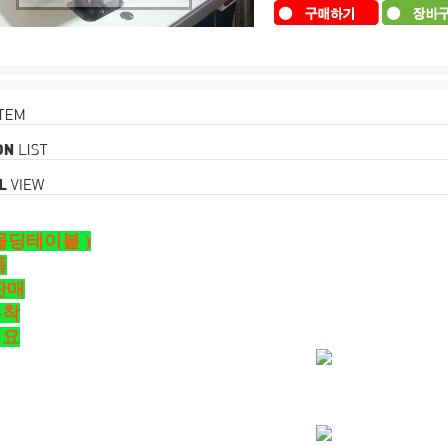
몰딩테이블 )
품
판매
부착
세요