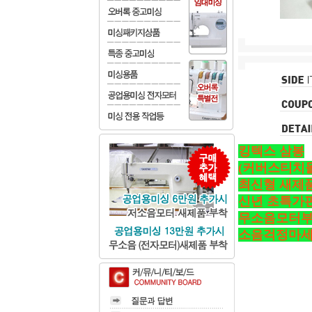
킹텍스 삼봉
(커버스티치
최신형 새제
신년 초특가
무소음모터
소음걱정마