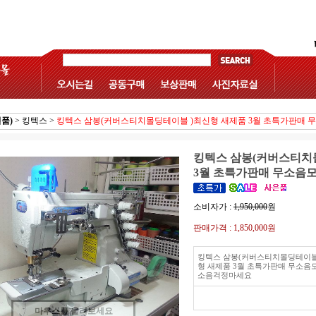
품)
>
킹텍스
>
킹텍스 삼봉(커버스티치몰딩테이블 )최신형 새제품 3월 초특가판매
킹텍스 삼봉(커버스티치
3월 초특가판매 무소음
소비자가 :
1,950,000
원
판매가격 :
1,850,000원
킹텍스 삼봉(커버스티치몰딩테이블
형 새제품 3월 초특가판매 무소음
소음걱정마세요
마우스를 올려보세요