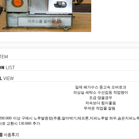
마우스를 올려보세요
일제 페가수스 중고속 오버로크
의상실 세탁소 수선집등 작업량이
조금 많을경우
저속보다 힘이좋음
뚜꺼운 작업물 잘됨
00.000\ 이상 구매시 노루발증정(주름,말아박기,테프론,지퍼노루발 좌우,숨은지퍼노루발,
교환시 130.000\ 추가.