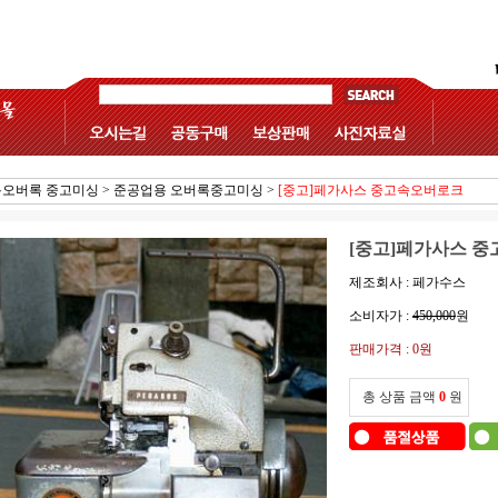
오버록 중고미싱
>
준공업용 오버록중고미싱
>
[중고]페가사스 중고속오버로크
[중고]페가사스 
제조회사 : 페가수스
소비자가 :
450,000
원
판매가격 :
0원
총 상품 금액
0
원