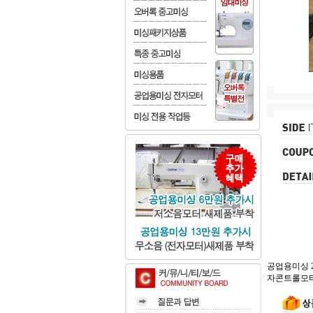
공업용미싱 2
자콘트롤모터로 