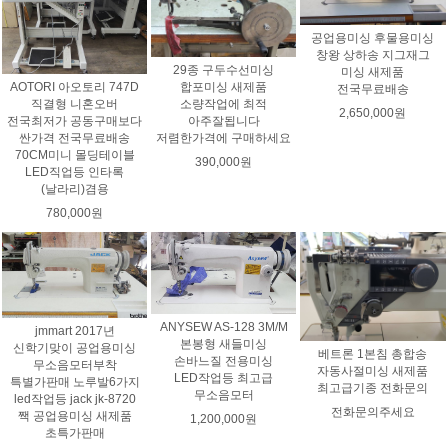
공업용미싱 후물용미싱
창왕 상하송 지그재그
29종 구두수선미싱
미싱 새제품
AOTORI 아오토리 747D
합포미싱 새제품
전국무료배송
직결형 니혼오버
소량작업에 최적
2,650,000원
전국최저가 공동구매보다
아주잘됩니다
싼가격 전국무료배송
저렴한가격에 구매하세요
70CM미니 몰딩테이블
390,000원
LED직업등 인타록
(날라리)겸용
780,000원
ANYSEW AS-128 3M/M
jmmart 2017년
본봉형 새들미싱
신학기맞이 공업용미싱
베트론 1본침 총합송
손바느질 전용미싱
무소음모터부착
자동사절미싱 새제품
LED작업등 최고급
특별가판매 노루발6가지
최고급기종 전화문의
무소음모터
led작업등 jack jk-8720
전화문의주세요
짹 공업용미싱 새제품
1,200,000원
초특가판매