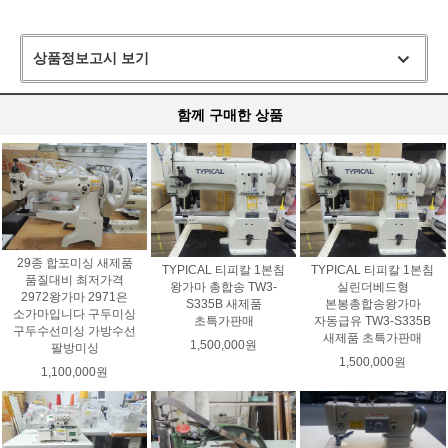
상품정보고시 보기
함께 구매한 상품
29종 합포미싱 새제품
TYPICAL 티피칼 1본침
TYPICAL 티피칼 1본침
품질대비 최저가격
왕가마 총합송 TW3-
실린더베드형
2972왕가마 2971은
S335B 새제품
본봉총합송왕가마
소가마입니다 구두미싱
초특가판매
자동급유 TW3-S335B
구두수선미싱 가방수선
새제품 초특가판매
1,500,000원
팔방미싱
1,500,000원
1,100,000원