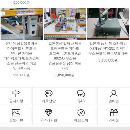
650,000원
유니더 공업용오버록
일본 명품 니피 스카이빙
일본생산 일제 새제품
다이렉트 니혼오버
(새제품) NY-201 강력한
오버록명품 야마토
유니콘 자매품
무소음모터 전국무료배송
초고속 니혼오버 AZ-
다이렉트라 벨트가없어
8025G 무소음
3,150,000원
소음 진동이 적어요
명품옷수선 공장 학원
인타록가능
가정
890,000원
1,850,000원
공지사항
카톡상담
Q&A
멤버쉽
포토리뷰
VIP 게시판
배송조회
기획전