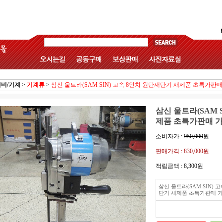
비/기계
>
기계류
>
삼신 울트라(SAM SIN) 고속 8인치 원단재단기 새제품 초특가판
삼신 울트라(SAM 
제품 초특가판매 
소비자가 :
950,000
원
판매가격 :
830,000원
적립금액 :
8,300원
삼신 울트라(SAM SIN) 
단기 새제품 초특가판매 