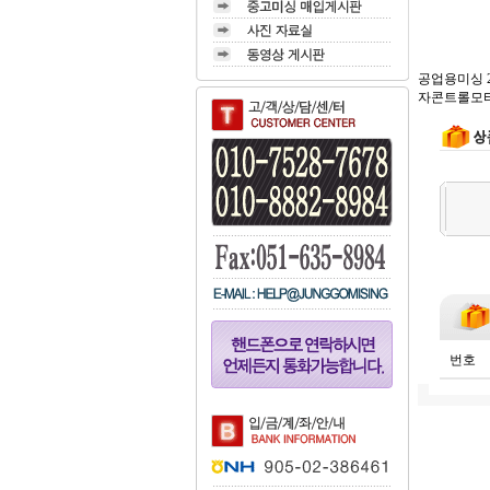
공업용미싱 2
자콘트롤모터로 
번호