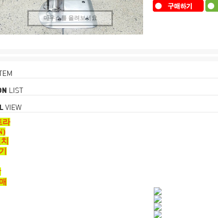
마우스를 올려보세요
트라
N)
인치
기
짱
매