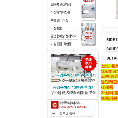
삼신 울
(SAM SI
고속 10
원단재단
새제품
가성비 
초특가판