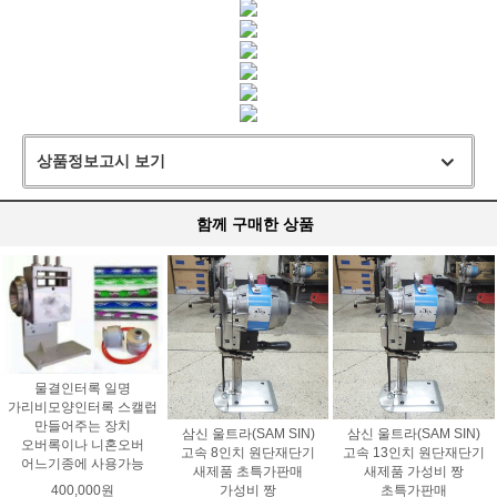
상품정보고시 보기
함께 구매한 상품
물결인터록 일명
가리비모양인터록 스캘럽
만들어주는 장치
삼신 울트라(SAM SIN)
삼신 울트라(SAM SIN)
오버록이나 니혼오버
고속 8인치 원단재단기
고속 13인치 원단재단기
어느기종에 사용가능
새제품 초특가판매
새제품 가성비 짱
가성비 짱
초특가판매
400,000원