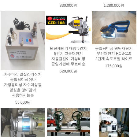
830,000원
1,280,000원
원단재단기 대양 5인치
공업용미싱 원단재단기
8인치 고속재단기
무선재단기 RCS-110
자동칼갈이 가성비짱
4단계 속도조절 라이트
균일가판매 무료배송
175,000원
520,000원
자수미싱 밑실감기장치
공업용미싱이나
가정용미싱 자수미싱등
밑실을 많이감아
사용하시는분
55,000원