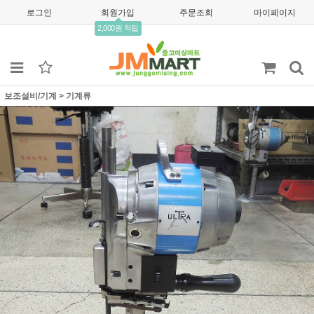
로그인
회원가입
주문조회
마이페이지
2,000원 적립
보조설비/기계
>
기계류