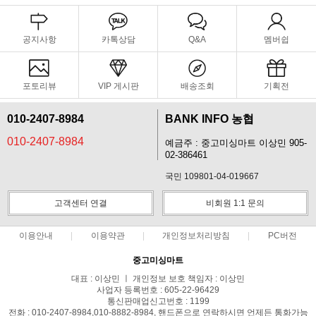
공지사항
카톡상담
Q&A
멤버쉽
포토리뷰
VIP 게시판
배송조회
기획전
010-2407-8984
BANK INFO 농협
010-2407-8984
예금주 : 중고미싱마트 이상민 905-
02-386461
국민 109801-04-019667
고객센터 연결
비회원 1:1 문의
이용안내
이용약관
개인정보처리방침
PC버전
중고미싱마트
대표 : 이상민 ㅣ 개인정보 보호 책임자 : 이상민
사업자 등록번호 : 605-22-96429
통신판매업신고번호 : 1199
전화 : 010-2407-8984,010-8882-8984, 핸드폰으로 연락하시면 언제든 통화가능