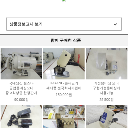
상품정보고시 보기
함께 구매한 상품
국내생산 썬스타
DAYANG 손재단기
가정용미싱 모터
공업용미싱모터
새제품 전국최저가판매
구형가정용미싱에
중고최상급 한정판매
사용가능
150,000원
90,000원
25,500원