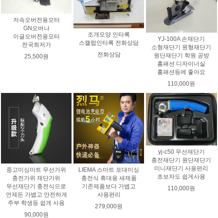
저속오버전용모터
GN오버나
조개모양 인타록
이글오버전용모터
YJ-100A 손재단기
스캘럽인타록 전화상담
전국최저가
소형재단기 원형재단기
전화상담
원단재단기 학원 공방
25,500원
홈패션 디자이너실
홈패션등에 좋아요
110,000원
yj-c50 무선재단기
충전재단기 원단재단기
미니재단기 사용편리
중고미싱마트 무선가위
LIEMA 스마트 포대미싱
초보자도 쉽게사용
충전가위 재단가위
충전식 휴대용 새제품
무선재단기 충전식으로
기존제품보다 가볍고
110,000원
언제든 가볍고 안전하게
사용편리
주부 학생등 쉽게 사용
279,000원
90,000원