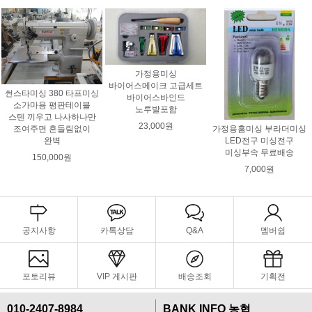
가정용미싱
바이어스메이크 고급세트
썬스타미싱 380 타프미싱
바이어스바인드
소가마용 평판테이블
노루발포함
스텐 끼우고 나사하나만
23,000원
조여주면 흔들림없이
가정용홈미싱 부라더미싱
완벽
LED전구 미싱전구
미싱부속 무료배송
150,000원
7,000원
공지사항
카톡상담
Q&A
멤버쉽
포토리뷰
VIP 게시판
배송조회
기획전
010-2407-8984
BANK INFO 농협