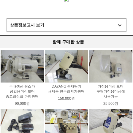
상품정보고시 보기
함께 구매한 상품
국내생산 썬스타
DAYANG 손재단기
가정용미싱 모터
공업용미싱모터
새제품 전국최저가판매
구형가정용미싱에
중고최상급 한정판매
사용가능
150,000원
90,000원
25,500원