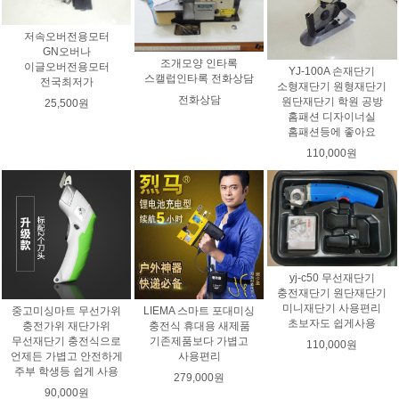
저속오버전용모터
GN오버나
조개모양 인타록
이글오버전용모터
YJ-100A 손재단기
스캘럽인타록 전화상담
전국최저가
소형재단기 원형재단기
전화상담
원단재단기 학원 공방
25,500원
홈패션 디자이너실
홈패션등에 좋아요
110,000원
yj-c50 무선재단기
충전재단기 원단재단기
미니재단기 사용편리
중고미싱마트 무선가위
LIEMA 스마트 포대미싱
초보자도 쉽게사용
충전가위 재단가위
충전식 휴대용 새제품
무선재단기 충전식으로
기존제품보다 가볍고
110,000원
언제든 가볍고 안전하게
사용편리
주부 학생등 쉽게 사용
279,000원
90,000원