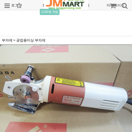
로그인
회원가입
주문조회
마이페이지
2,000원 적립
부자재
>
공업용미싱 부자재