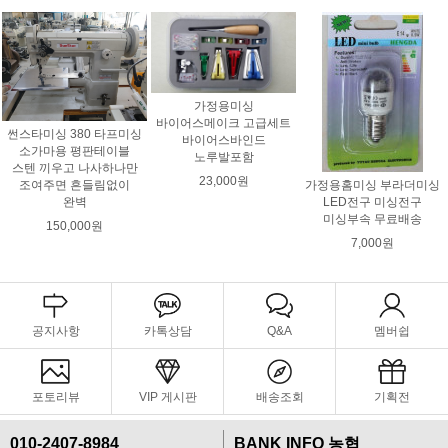
가정용미싱
바이어스메이크 고급세트
썬스타미싱 380 타프미싱
바이어스바인드
소가마용 평판테이블
노루발포함
스텐 끼우고 나사하나만
23,000원
조여주면 흔들림없이
가정용홈미싱 부라더미싱
완벽
LED전구 미싱전구
미싱부속 무료배송
150,000원
7,000원
공지사항
카톡상담
Q&A
멤버쉽
포토리뷰
VIP 게시판
배송조회
기획전
010-2407-8984
BANK INFO 농협