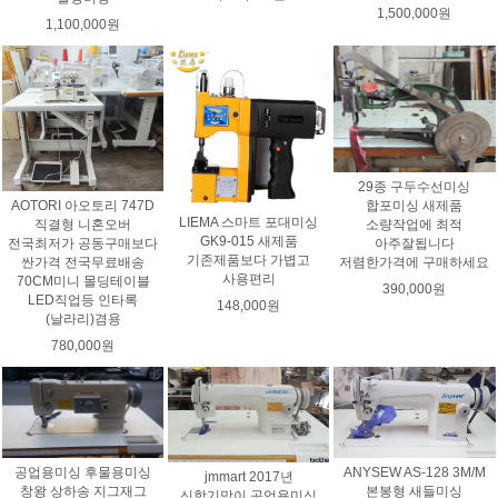
1,500,000원
1,100,000원
29종 구두수선미싱
AOTORI 아오토리 747D
합포미싱 새제품
LIEMA 스마트 포대미싱
직결형 니혼오버
소량작업에 최적
GK9-015 새제품
전국최저가 공동구매보다
아주잘됩니다
기존제품보다 가볍고
싼가격 전국무료배송
저렴한가격에 구매하세요
사용편리
70CM미니 몰딩테이블
390,000원
LED직업등 인타록
148,000원
(날라리)겸용
780,000원
ANYSEW AS-128 3M/M
공업용미싱 후물용미싱
jmmart 2017년
본봉형 새들미싱
창왕 상하송 지그재그
신학기맞이 공업용미싱