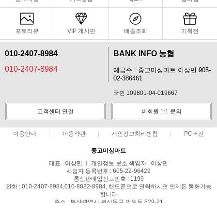
포토리뷰
VIP 게시판
배송조회
기획전
010-2407-8984
BANK INFO 농협
010-2407-8984
예금주 : 중고미싱마트 이상민 905-
02-386461
국민 109801-04-019667
고객센터 연결
비회원 1:1 문의
이용안내
이용약관
개인정보처리방침
PC버전
중고미싱마트
대표 : 이상민 ㅣ 개인정보 보호 책임자 : 이상민
사업자 등록번호 : 605-22-96429
통신판매업신고번호 : 1199
전화 : 010-2407-8984,010-8882-8984, 핸드폰으로 연락하시면 언제든 통화가능
합니다
주소 : 부산광역시 부산동구 범일동 829-21
사업자정보확인