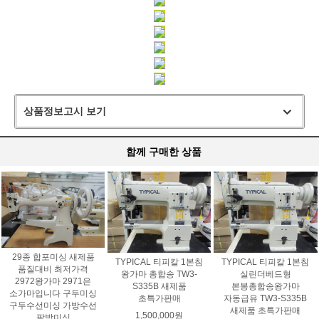
상품정보고시 보기
함께 구매한 상품
29종 합포미싱 새제품
TYPICAL 티피칼 1본침
TYPICAL 티피칼 1본침
품질대비 최저가격
왕가마 총합송 TW3-
실린더베드형
2972왕가마 2971은
S335B 새제품
본봉총합송왕가마
소가마입니다 구두미싱
초특가판매
자동급유 TW3-S335B
구두수선미싱 가방수선
새제품 초특가판매
1,500,000원
팔방미싱