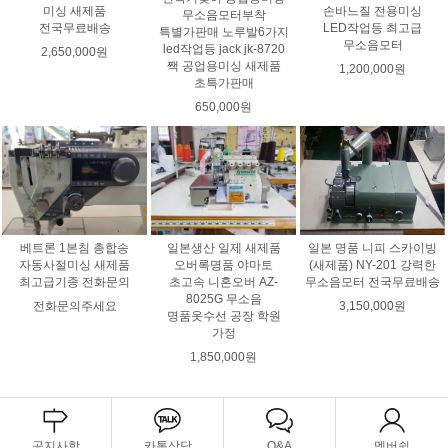
손바느질 전용미싱
미싱 새제품
무소음모터부착
LED작업등 최고급
전국무료배송
특별가판매 노루발6가지
무소음모터
led작업등 jack jk-8720
2,650,000원
짹 공업용미싱 새제품
1,200,000원
초특가판매
650,000원
베트론 1본침 총합송
일본 명품 니피 스카이빙
일본생산 일제 새제품
자동사절미싱 새제품
(새제품) NY-201 강력한
오버록명품 야마토
최고급기종 전화문의
무소음모터 전국무료배송
초고속 니혼오버 AZ-
8025G 무소음
전화문의주세요
3,150,000원
명품옷수선 공장 학원
가정
1,850,000원
공지사항
카톡상담
Q&A
멤버쉽