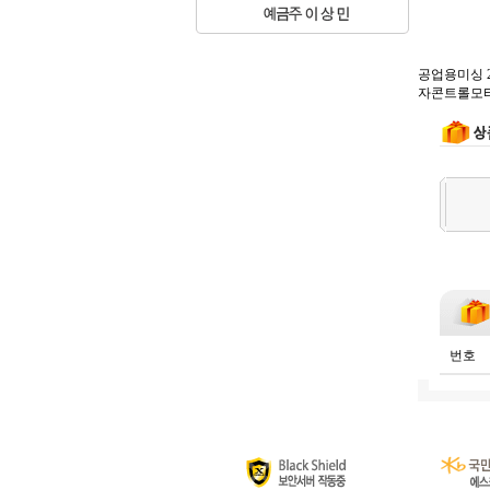
공업용미싱 2
자콘트롤모터로 
번호