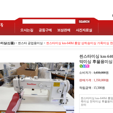
미싱(신품)
>
썬스타 공업용미싱
>
썬스타미싱 km-640bl 롱암 상하송미싱 가죽미싱
썬스타미싱 km-64
막미싱 후물용미싱
소비자가 :
1,650,000
원
판매가격 :
1,350,000원
적립금액 :
15,500원
썬스타미싱 km-640bl 
죽미싱 천막미싱 후물용미
모터