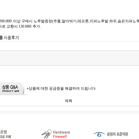
00.000\ 이상 구매시 노루발증정(주름,말아박기,테프론,지퍼노루발 좌우,숨은지퍼노루발,
교환시 130.000\ 추가.
»상품에 대한 궁금증을 해결하여 드립니다.
제목