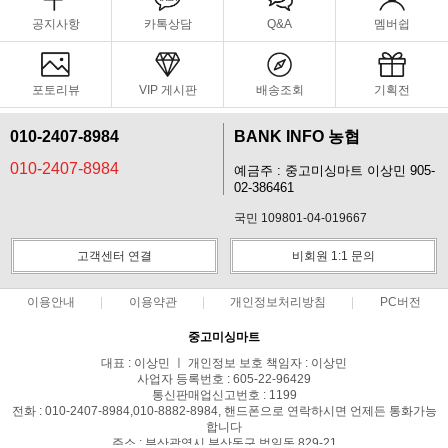
공지사항
카톡상담
Q&A
멤버쉽
포토리뷰
VIP 게시판
배송조회
기획전
010-2407-8984
BANK INFO 농협
010-2407-8984
예금주 : 중고미싱마트 이상민 905-
02-386461
국민 109801-04-019667
고객센터 연결
비회원 1:1 문의
이용안내
이용약관
개인정보처리방침
PC버전
중고미싱마트
대표 : 이상민 ㅣ 개인정보 보호 책임자 : 이상민
사업자 등록번호 : 605-22-96429
통신판매업신고번호 : 1199
전화 : 010-2407-8984,010-8882-8984, 핸드폰으로 연락하시면 언제든 통화가능
합니다
주소 : 부산광역시 부산동구 범일동 829-21