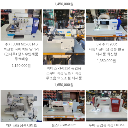
1,450,000원
주키 JUKI MO-6814S
juki 주키 900c
최신형 다이렉트 날라리
자동사절미싱 정품 한글
(인타록) 정식수입제품
새제품 최신형
무료배송
1,350,000원
1,150,000원
위더스 ks-812d 공업용
스쿠이미싱 단뜨기미싱
무소음 속도조절 새제품
1,650,000원
두마 공업용미싱 DUMA
썬스타 km-d235
자키 jaki 삼봉시리즈