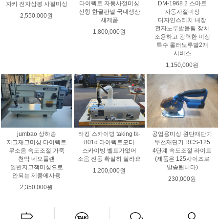
DM-1968 2 스마트
다이렉트 자동사절미싱
자키 전자삼봉 사절미싱
자동사절미싱
신형 한글판넬 국내생산
2,550,000원
디자인스티치 내장
새제품
전자노루발올림 장치
1,800,000원
조용하고 강력한 미싱
특수 롤러노루발2개
서비스
1,150,000원
jumbao 상하송
타킹 스카이빙 taking tk-
공업용미싱 원단재단기
지그재그미싱 다이렉트
801d 다이렉트모터
무선재단기 RCS-125
무소음 속도조절 가죽
스카이빙 벨트가없어
4단계 속도조절 라이트
천막 네오플랜
소음 진동 확실히 달라요
(제품은 125사이즈로
일반지그잭미싱으로
발송됩니다)
1,200,000원
안되는 제품에사용
230,000원
2,350,000원