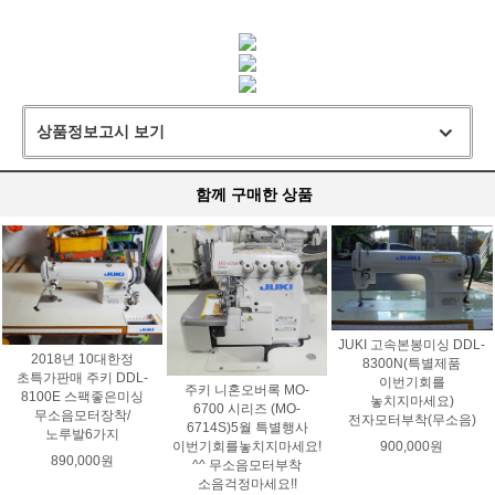
상품정보고시 보기
함께 구매한 상품
JUKI 고속본봉미싱 DDL-
2018년 10대한정
8300N(특별제품
초특가판매 주키 DDL-
이번기회를
주키 니혼오버록 MO-
8100E 스팩좋은미싱
놓치지마세요)
6700 시리즈 (MO-
무소음모터장착/
전자모터부착(무소음)
6714S)5월 특별행사
노루발6가지
이번기회를놓치지마세요!
900,000원
890,000원
^^ 무소음모터부착
소음걱정마세요!!