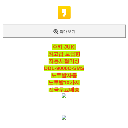
확대보기
주키 JUKI
최고급 보급형
자동사절미싱
DDL-9000C-SMS
노루발자동
노루발10가지
전국무료배송