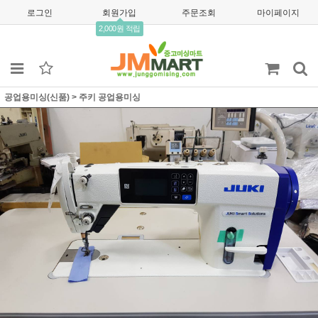
로그인
회원가입
주문조회
마이페이지
2,000원 적립
공업용미싱(신품)
>
주키 공업용미싱