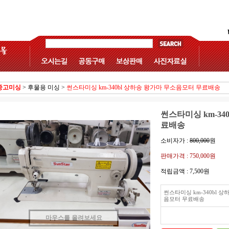
중고미싱
>
후물용 미싱
>
썬스타미싱 km-340bl 상하송 왕가마 무소음모터 무료배송
썬스타미싱 km-34
료배송
소비자가 :
800,000
원
판매가격 :
750,000원
적립금액 :
7,500원
썬스타미싱 km-340bl 
음모터 무료배송
마우스를 올려보세요