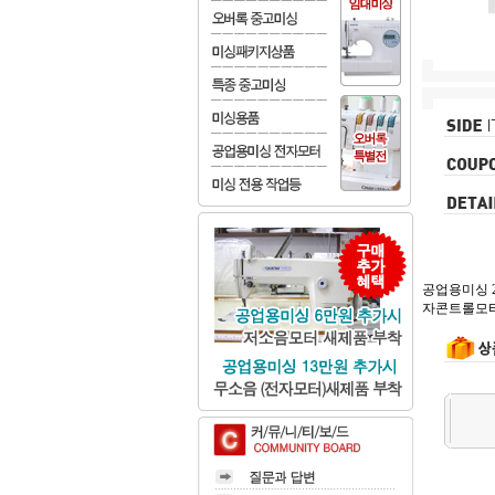
공업용미싱 2
자콘트롤모터로 