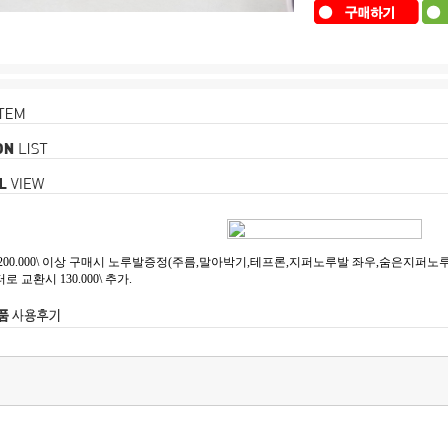
00.000\ 이상 구매시 노루발증정(주름,말아박기,테프론,지퍼노루발 좌우,숨은지퍼노루발,
교환시 130.000\ 추가.