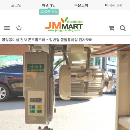
로그인
회원가입
주문조회
마이페이지
2,000원 적립
공업용미싱 전자 콘트롤모터
>
일반형 공업용미싱 전자모터