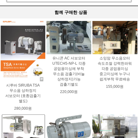
함께 구매한 상품
유니콘 AC 서보모터
소잉맘 무소음모터
UTECH5-NP-L 각종
속도조절 강력한파워
공업용미싱에 부착
각종 공업용미싱
무소음 검출기(바늘
중고미싱에 누구나
상하정지)가능
쉽게부착 무료배송
검출기별도
시루바 SIRUBA TSA
155,000원
무소음 상하정지
220,000원
서보모터 (호환검출기
별도)
280,000원