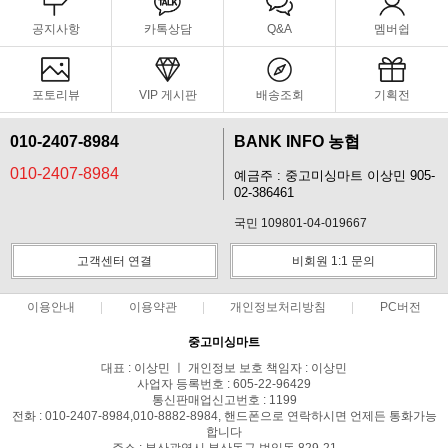
공지사항
카톡상담
Q&A
멤버쉽
포토리뷰
VIP 게시판
배송조회
기획전
010-2407-8984
BANK INFO 농협
010-2407-8984
예금주 : 중고미싱마트 이상민 905-
02-386461
국민 109801-04-019667
고객센터 연결
비회원 1:1 문의
이용안내
이용약관
개인정보처리방침
PC버전
중고미싱마트
대표 : 이상민 ㅣ 개인정보 보호 책임자 : 이상민
사업자 등록번호 : 605-22-96429
통신판매업신고번호 : 1199
전화 : 010-2407-8984,010-8882-8984, 핸드폰으로 연락하시면 언제든 통화가능
합니다
주소 : 부산광역시 부산동구 범일동 829-21