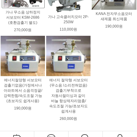
가나 무소음 상하정지
KANA 전자무소음모터
가나 고속클러치모터 2P-
서보모터 KSM-2686
새제품 최신제품
250W
(호환검출기 별도)
190,000원
110,000원
270,000원
에너지절양형 서보모터
에너지 절약형 서보모터
검출기없음(가정에서나
(무소음 /소리전혀없음)
아파트에서 소음걱정끝/
검출기부착으로
강력한힘/속도조절 가능
자동사절미싱과 같이
(초보자도 쉽게사용)
바늘 항상제자리멈춤/
속도조절 가능/초보자도
190,000원
쉽게사용
260,000원