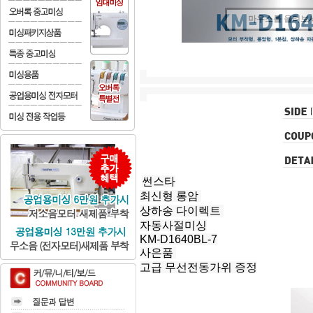
마우스를 올려보
썬스타
최신형 롱암
상하송 다이렉트
자동사절미싱
KM-D1640BL-7
사은품
고급 무선전동가위 증정