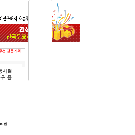
급무선 전동가위
동사절
가위 증
000
원