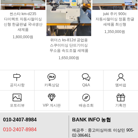
juki 주키 900c
썬스타 km-d235
자동사절미싱 정품 한글
다이렉트 자동사절미싱
새제품 최신형
신형 한글판넬 국내생산
새제품
1,350,000원
1,800,000원
위더스 ks-812d 공업용
스쿠이미싱 단뜨기미싱
무소음 속도조절 새제품
1,650,000원
공지사항
카톡상담
Q&A
멤버쉽
포토리뷰
VIP 게시판
배송조회
기획전
010-2407-8984
BANK INFO 농협
010-2407-8984
예금주 : 중고미싱마트 이상민 905-
02-386461