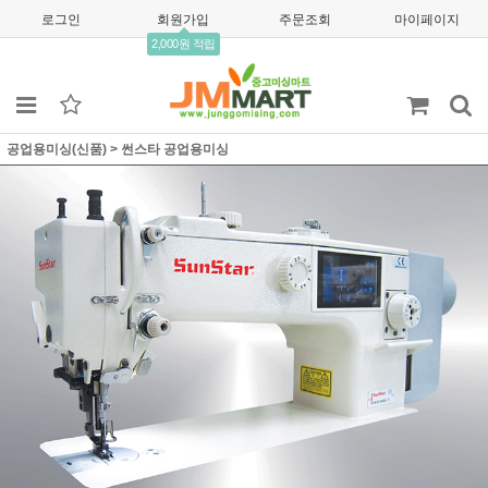
로그인
회원가입
주문조회
마이페이지
2,000원 적립
공업용미싱(신품)
>
썬스타 공업용미싱