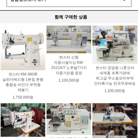
함께 구매한 상품
썬스타 신형
자동사절미싱 KM-
2522A/T 노루발7가지
썬스타 공업용 니혼오버
각종가은품 증정
새제품 초특가판매
썬스타 KM-380/B
최고급 무소음모터부착
실린더베드형 1본침 본봉
1,100,000원
인타록가능 전국무료배송
총합송 바인더 부착형
재봉기
1,200,000원
1,750,000원