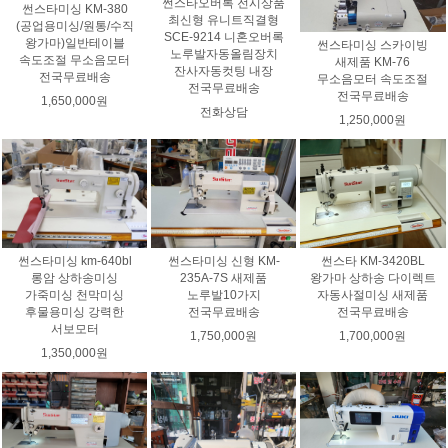
썬스타오버록 전시상품
썬스타미싱 KM-380
최신형 유니트직결형
(공업용미싱/원통/수직
SCE-9214 니혼오버록
왕가마)일반테이블
썬스타미싱 스카이빙
노루발자동올림장치
속도조절 무소음모터
새제품 KM-76
잔사자동컷팅 내장
전국무료배송
무소음모터 속도조절
전국무료배송
전국무료배송
1,650,000원
전화상담
1,250,000원
썬스타미싱 km-640bl
썬스타 KM-3420BL
썬스타미싱 신형 KM-
롱암 상하송미싱
왕가마 상하송 다이렉트
235A-7S 새제품
가죽미싱 천막미싱
자동사절미싱 새제품
노루발10가지
후물용미싱 강력한
전국무료배송
전국무료배송
서보모터
1,700,000원
1,750,000원
1,350,000원