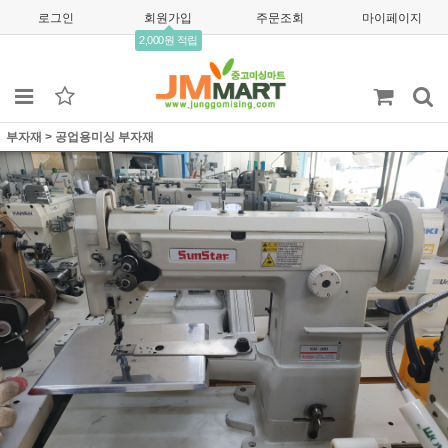
로그인
회원가입
주문조회
마이페이지
2,000원 적립
부자재
>
공업용미싱 부자재