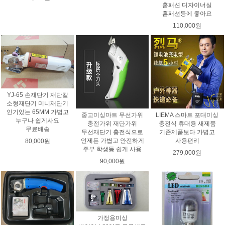
홈패션 디자이너실
홈패션등에 좋아요
110,000원
YJ-65 손재단기 재단칼
소형재단기 미니재단기
인기있는 65MM 가볍고
중고미싱마트 무선가위
LIEMA 스마트 포대미싱
누구나 쉽게사요
충전가위 재단가위
충전식 휴대용 새제품
무료배송
무선재단기 충전식으로
기존제품보다 가볍고
언제든 가볍고 안전하게
사용편리
80,000원
주부 학생등 쉽게 사용
279,000원
90,000원
가정용미싱