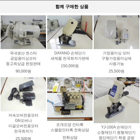
함께 구매한 상품
국내생산 썬스타
DAYANG 손재단기
가정용미싱 모터
공업용미싱모터
새제품 전국최저가판매
구형가정용미싱에
중고최상급 한정판매
사용가능
150,000원
90,000원
25,500원
저속오버전용모터
GN오버나
조개모양 인타록
이글오버전용모터
YJ-100A 손재단기
스캘럽인타록 전화상담
전국최저가
소형재단기 원형재단기
전화상담
원단재단기 학원 공방
25,500원