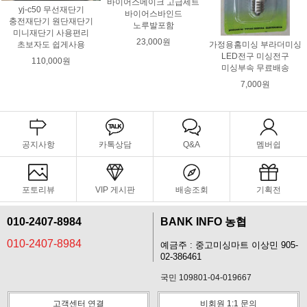
바이어스메이크 고급세트
yj-c50 무선재단기
바이어스바인드
충전재단기 원단재단기
노루발포함
미니재단기 사용편리
23,000원
초보자도 쉽게사용
가정용홈미싱 부라더미싱
LED전구 미싱전구
110,000원
미싱부속 무료배송
7,000원
공지사항
카톡상담
Q&A
멤버쉽
포토리뷰
VIP 게시판
배송조회
기획전
010-2407-8984
BANK INFO 농협
010-2407-8984
예금주 : 중고미싱마트 이상민 905-
02-386461
국민 109801-04-019667
고객센터 연결
비회원 1:1 문의