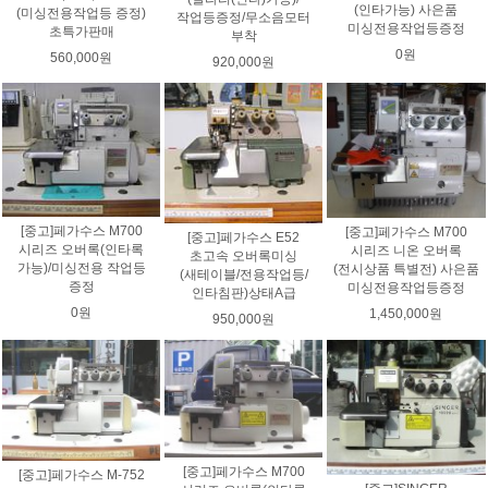
(인타가능) 사은품
(미싱전용작업등 증정)
작업등증정/무소음모터
미싱전용작업등증정
초특가판매
부착
0원
560,000원
920,000원
[중고]페가수스 M700
[중고]페가수스 M700
[중고]페가수스 E52
시리즈 오버록(인타록
시리즈 니온 오버록
초고속 오버록미싱
가능)/미싱전용 작업등
(전시상품 특별전) 사은품
(새테이블/전용작업등/
증정
미싱전용작업등증정
인타침판)상태A급
0원
1,450,000원
950,000원
[중고]페가수스 M700
[중고]페가수스 M-752