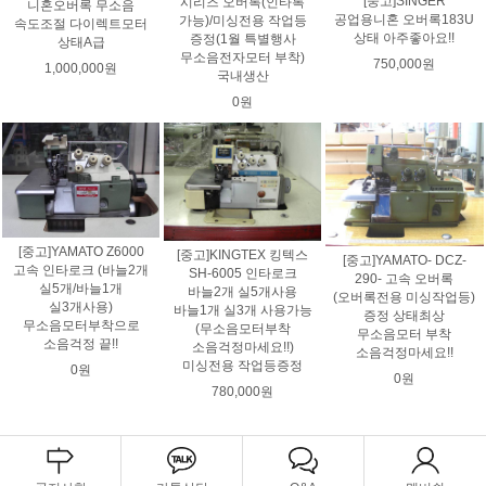
[중고]SINGER
시리즈 오버록(인타록
니혼오버록 무소음
공업용니혼 오버록183U
가능)/미싱전용 작업등
속도조절 다이렉트모터
상태 아주좋아요!!
증정(1월 특별행사
상태A급
무소음전자모터 부착)
750,000원
1,000,000원
국내생산
0원
[중고]YAMATO Z6000
[중고]KINGTEX 킹텍스
[중고]YAMATO- DCZ-
고속 인타로크 (바늘2개
SH-6005 인타로크
290- 고속 오버록
실5개/바늘1개
바늘2개 실5개사용
(오버록전용 미싱작업등)
실3개사용)
바늘1개 실3개 사용가능
증정 상태최상
무소음모터부착으로
(무소음모터부착
무소음모터 부착
소음걱정 끝!!
소음걱정마세요!!)
소음걱정마세요!!
미싱전용 작업등증정
0원
0원
780,000원