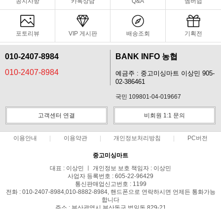
공지사항
카톡상담
Q&A
멤버쉽
포토리뷰
VIP 게시판
배송조회
기획전
010-2407-8984
BANK INFO 농협
010-2407-8984
예금주 : 중고미싱마트 이상민 905-
02-386461
국민 109801-04-019667
고객센터 연결
비회원 1:1 문의
이용안내
이용약관
개인정보처리방침
PC버전
중고미싱마트
대표 : 이상민 ㅣ 개인정보 보호 책임자 : 이상민
사업자 등록번호 : 605-22-96429
통신판매업신고번호 : 1199
전화 : 010-2407-8984,010-8882-8984, 핸드폰으로 연락하시면 언제든 통화가능
합니다
주소 : 부산광역시 부산동구 범일동 829-21