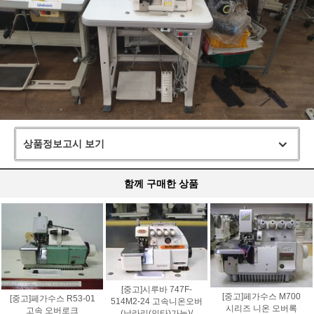
상품정보고시 보기
함께 구매한 상품
[중고]시루바 747F-
[중고]페가수스 M700
[중고]페가수스 R53-01
514M2-24 고속니온오버
시리즈 니온 오버록
고속 오버로크
(날라리(인타)가능)/