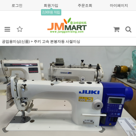
로그인
회원가입
주문조회
마이페이지
2,000원 적립
공업용미싱(신품)
>
주키 고속 본봉자동 사절미싱