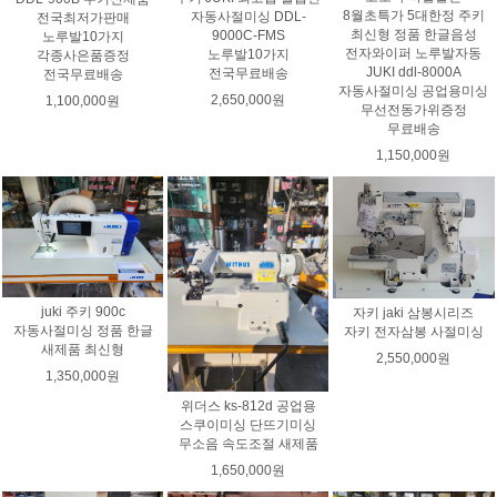
8월초특가 5대한정 주키
자동사절미싱 DDL-
전국최저가판매
최신형 정품 한글음성
9000C-FMS
노루발10가지
전자와이퍼 노루발자동
노루발10가지
각종사은품증정
JUKI ddl-8000A
전국무료배송
전국무료배송
자동사절미싱 공업용미싱
2,650,000원
1,100,000원
무선전동가위증정
무료배송
1,150,000원
juki 주키 900c
자키 jaki 삼봉시리즈
자동사절미싱 정품 한글
자키 전자삼봉 사절미싱
새제품 최신형
2,550,000원
1,350,000원
위더스 ks-812d 공업용
스쿠이미싱 단뜨기미싱
무소음 속도조절 새제품
1,650,000원