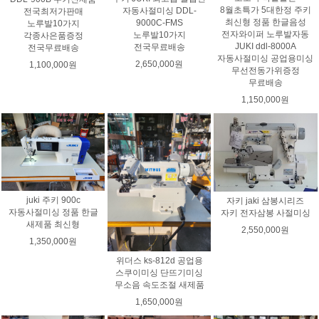
8월초특가 5대한정 주키
자동사절미싱 DDL-
전국최저가판매
최신형 정품 한글음성
9000C-FMS
노루발10가지
전자와이퍼 노루발자동
노루발10가지
각종사은품증정
JUKI ddl-8000A
전국무료배송
전국무료배송
자동사절미싱 공업용미싱
2,650,000원
1,100,000원
무선전동가위증정
무료배송
1,150,000원
juki 주키 900c
자키 jaki 삼봉시리즈
자동사절미싱 정품 한글
자키 전자삼봉 사절미싱
새제품 최신형
2,550,000원
1,350,000원
위더스 ks-812d 공업용
스쿠이미싱 단뜨기미싱
무소음 속도조절 새제품
1,650,000원