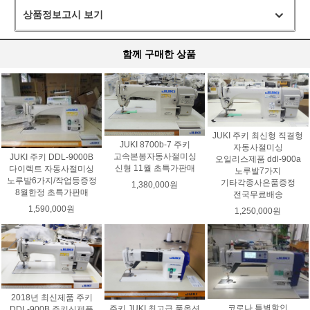
상품정보고시 보기
함께 구매한 상품
JUKI 주키 최신형 직결형
JUKI 8700b-7 주키
자동사절미싱
고속본봉자동사절미싱
JUKI 주키 DDL-9000B
오일리스제품 ddl-900a
신형 11월 초특가판매
다이렉트 자동사절미싱
노루발7가지
노루발6가지/작업등증정
기타각종사은품증정
1,380,000원
8월한정 초특가판매
전국무료배송
1,590,000원
1,250,000원
2018년 최신제품 주키
코로나 특별할인
주키 JUKI 최고급 풀옵션
DDL-900B 주키신제품