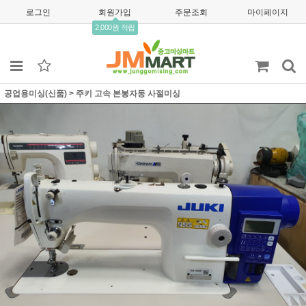
로그인
회원가입
주문조회
마이페이지
2,000원 적립
공업용미싱(신품)
>
주키 고속 본봉자동 사절미싱