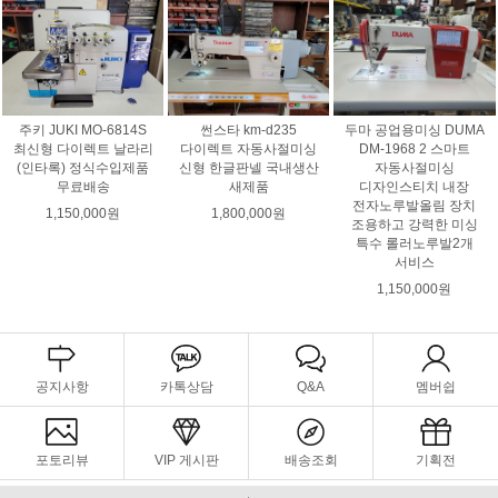
주키 JUKI MO-6814S
두마 공업용미싱 DUMA
썬스타 km-d235
최신형 다이렉트 날라리
DM-1968 2 스마트
다이렉트 자동사절미싱
(인타록) 정식수입제품
자동사절미싱
신형 한글판넬 국내생산
무료배송
디자인스티치 내장
새제품
전자노루발올림 장치
1,150,000원
1,800,000원
조용하고 강력한 미싱
특수 롤러노루발2개
서비스
1,150,000원
공지사항
카톡상담
Q&A
멤버쉽
포토리뷰
VIP 게시판
배송조회
기획전