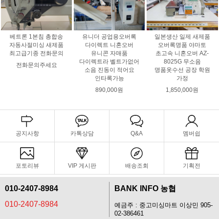
베트론 1본침 총합송
유니더 공업용오버록
일본생산 일제 새제품
자동사절미싱 새제품
다이렉트 니혼오버
오버록명품 야마토
최고급기종 전화문의
유니콘 자매품
초고속 니혼오버 AZ-
다이렉트라 벨트가없어
8025G 무소음
전화문의주세요
소음 진동이 적어요
명품옷수선 공장 학원
인타록가능
가정
890,000원
1,850,000원
공지사항
카톡상담
Q&A
멤버쉽
포토리뷰
VIP 게시판
배송조회
기획전
010-2407-8984
BANK INFO 농협
010-2407-8984
예금주 : 중고미싱마트 이상민 905-
02-386461