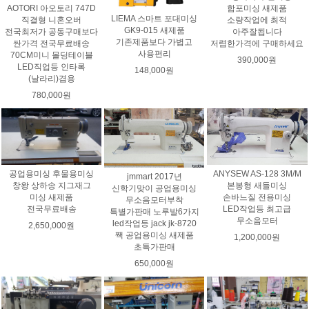
AOTORI 아오토리 747D
합포미싱 새제품
LIEMA 스마트 포대미싱
직결형 니혼오버
소량작업에 최적
GK9-015 새제품
전국최저가 공동구매보다
아주잘됩니다
기존제품보다 가볍고
싼가격 전국무료배송
저렴한가격에 구매하세요
사용편리
70CM미니 몰딩테이블
390,000원
LED직업등 인타록
148,000원
(날라리)겸용
780,000원
ANYSEW AS-128 3M/M
공업용미싱 후물용미싱
jmmart 2017년
본봉형 새들미싱
창왕 상하송 지그재그
신학기맞이 공업용미싱
손바느질 전용미싱
미싱 새제품
무소음모터부착
LED작업등 최고급
전국무료배송
특별가판매 노루발6가지
무소음모터
led작업등 jack jk-8720
2,650,000원
짹 공업용미싱 새제품
1,200,000원
초특가판매
650,000원