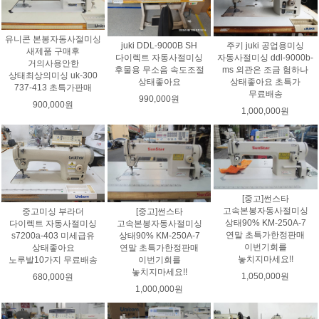
유니콘 본봉자동사절미싱
juki DDL-9000B SH
주키 juki 공업용미싱
새제품 구매후
다이렉트 자동사절미싱
자동사절미싱 ddl-9000b-
거의사용안한
후물용 무소음 속도조절
ms 외관은 조금 험하나
상태최상의미싱 uk-300
상태좋아요
상태좋아요 초특가
737-413 초특가판매
무료배송
990,000원
900,000원
1,000,000원
[중고]썬스타
고속본봉자동사절미싱
중고미싱 부라더
[중고]썬스타
상태90% KM-250A-7
다이렉트 자동사절미싱
고속본봉자동사절미싱
연말 초특가한정판매
s7200a-403 미세급유
상태90% KM-250A-7
이번기회를
상태좋아요
연말 초특가한정판매
놓치지마세요!!
노루발10가지 무료배송
이번기회를
놓치지마세요!!
1,050,000원
680,000원
1,000,000원