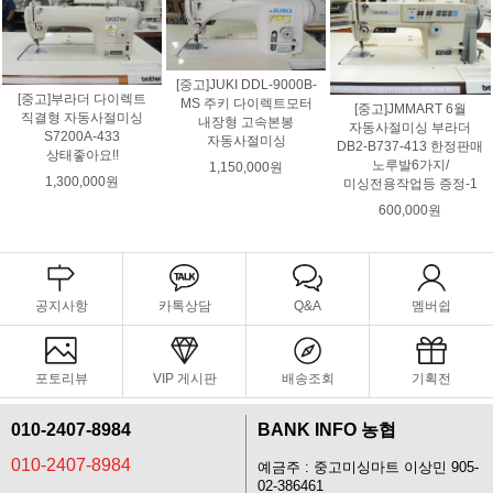
[중고]JUKI DDL-9000B-
[중고]부라더 다이렉트
MS 주키 다이렉트모터
[중고]JMMART 6월
직결형 자동사절미싱
내장형 고속본봉
자동사절미싱 부라더
S7200A-433
자동사절미싱
DB2-B737-413 한정판매
상태좋아요!!
노루발6가지/
1,150,000원
1,300,000원
미싱전용작업등 증정-1
600,000원
공지사항
카톡상담
Q&A
멤버쉽
포토리뷰
VIP 게시판
배송조회
기획전
010-2407-8984
BANK INFO 농협
010-2407-8984
예금주 : 중고미싱마트 이상민 905-
02-386461