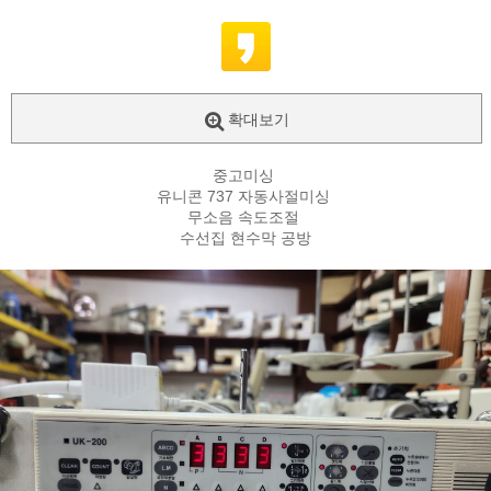
확대보기
중고미싱
유니콘 737 자동사절미싱
무소음 속도조절
수선집 현수막 공방