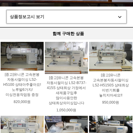
상품정보고시 보기
함께 구매한 상품
[중고]유니콘 고속본봉
[중고]유니콘
[중고]유니콘 고속본봉
자동사절미싱 LS2-
고속본봉자동사절미싱
자동사절미싱 LS2-B737-
H5100 상태아주좋아요!
LS2-H5150S 상태최상
415S 상태최상 가정에서
노루발6가지/
이번기회를
새제품구입후
미싱전용작업등 증정
놓치지마세요!!
많이사용안한
820,000원
950,000원
상태최상의미싱입니다
1,050,000원