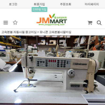
로그인
회원가입
주문조회
마이페이지
2,000원 적립
고속본봉 자동사절 중고미싱
>
유니콘 고속본봉사절미싱