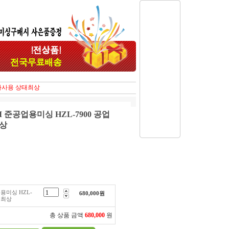
가마사용 상태최상
 준공업용미싱 HZL-7900 공업
상
용미싱 HZL-
680,000
원
태최상
총 상품 금액
680,000
원