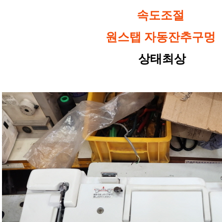
속도조절
원스탭 자동잔추구멍
상태최상