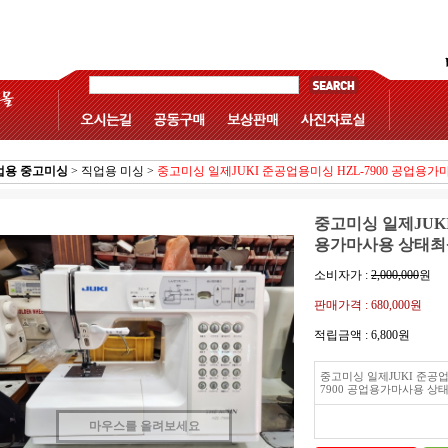
업용 중고미싱
>
직업용 미싱
>
중고미싱 일제JUKI 준공업용미싱 HZL-7900 공업용
중고미싱 일제JUKI
용가마사용 상태최
소비자가 :
2,000,000
원
판매가격 :
680,000원
적립금액 :
6,800원
중고미싱 일제JUKI 준공업
7900 공업용가마사용 상
마우스를 올려보세요