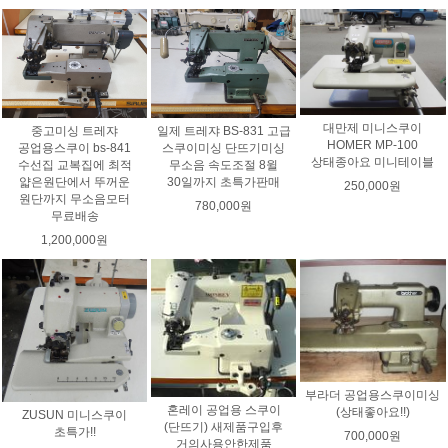
대만제 미니스쿠이
중고미싱 트레쟈
일제 트레쟈 BS-831 고급
HOMER MP-100
공업용스쿠이 bs-841
스쿠이미싱 단뜨기미싱
상태종아요 미니테이블
수선집 교복집에 최적
무소음 속도조절 8윌
얇은원단에서 뚜꺼운
30일까지 초특가판매
250,000원
원단까지 무소음모터
780,000원
무료배송
1,200,000원
부라더 공업용스쿠이미싱
혼레이 공업용 스쿠이
(상태좋아요!!)
ZUSUN 미니스쿠이
(단뜨기) 새제품구입후
초특가!!
700,000원
거의사용안한제품