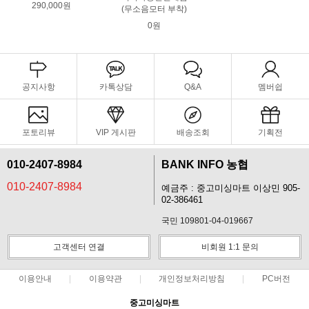
290,000원
(무소음모터 부착)
0원
공지사항
카톡상담
Q&A
멤버쉽
포토리뷰
VIP 게시판
배송조회
기획전
010-2407-8984
BANK INFO 농협
010-2407-8984
예금주 : 중고미싱마트 이상민 905-
02-386461
국민 109801-04-019667
고객센터 연결
비회원 1:1 문의
이용안내
이용약관
개인정보처리방침
PC버전
중고미싱마트