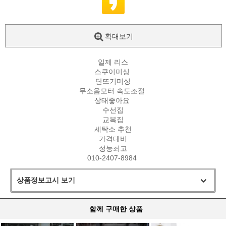
확대보기
일제 리스
스쿠이미싱
단뜨기미싱
무소음모터 속도조절
상태좋아요
수선집
교복집
세탁소 추천
가격대비
성능최고
010-2407-8984
상품정보고시 보기
함께 구매한 상품