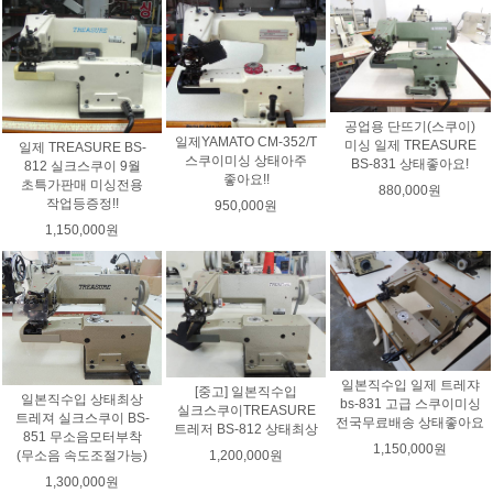
공업용 단뜨기(스쿠이)
일제YAMATO CM-352/T
미싱 일제 TREASURE
일제 TREASURE BS-
스쿠이미싱 상태아주
BS-831 상태좋아요!
812 실크스쿠이 9월
좋아요!!
초특가판매 미싱전용
880,000원
작업등증정!!
950,000원
1,150,000원
일본직수입 일제 트레쟈
[중고] 일본직수입
일본직수입 상태최상
bs-831 고급 스쿠이미싱
실크스쿠이TREASURE
트레져 실크스쿠이 BS-
전국무료배송 상태좋아요
트레저 BS-812 상태최상
851 무소음모터부착
1,150,000원
(무소음 속도조절가능)
1,200,000원
1,300,000원