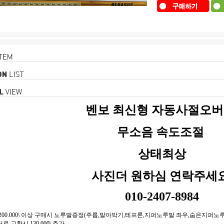
벤보 최신형 자동사절오
무소음 속도조절
상태최상
사진더 원하심 연락주세
010-2407-8984
00.000\ 이상 구매시 노루발증정(주름,말아박기,테프론,지퍼노루발 좌우,숨은지퍼노루발,
교환시 130.000\ 추가.