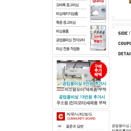
공업용미싱 2
자콘트롤모터로 