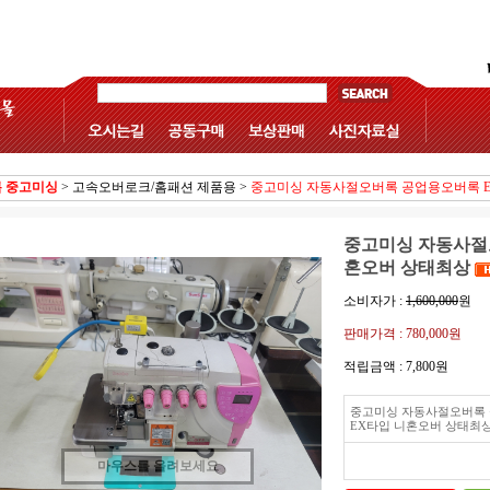
 중고미싱
>
고속오버로크/홈패션 제품용
>
중고미싱 자동사절오버록 공업용오버록 
중고미싱 자동사절
혼오버 상태최상
소비자가 :
1,600,000
원
판매가격 :
780,000원
적립금액 :
7,800원
중고미싱 자동사절오버록
EX타입 니혼오버 상태최
마우스를 올려보세요