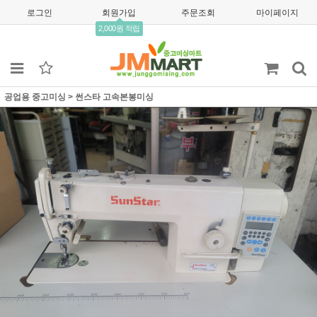
로그인
회원가입
주문조회
마이페이지
2,000원 적립
공업용 중고미싱
>
썬스타 고속본봉미싱