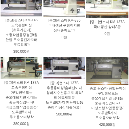
[중고]썬스타 KM-146
[중고]썬스타 KM-380
[중고]썬스타 KM-137A
고속본봉미싱
국내생산 구형이지만
국내생산 상태A급
(초특가판매)
상태좋아요^^!
0원
소형작업등증정((9월
0원
한달 무소음전자모터
무료장착))
390,000원
[중고]썬스타 KM-137A
[중고]썬스타 137B
고속본봉미싱
후물용미싱/홈패션이나
[중고]썬스타 공업용미싱
(구입한년도는
청바지수선용으로 최적/
(구입한년도는
좀오래됐지만 상태는
테이블새제품
좀오래됐지만 상태는
좋은미싱입니다!
노루발6가지 전용작업등
좋은미싱입니다!
미싱소형작업등증정/
증정 미싱상태좋아요!!
미싱소형작업등증정/
노루발5가지
노루발5가지
500,000원
무소음모터부착
무소음모터부착
380,000원
420,000원