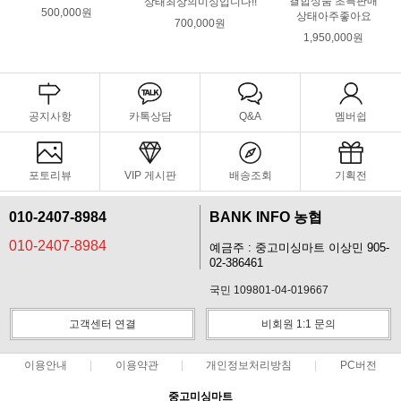
결합상품 초특판매
상태최상의미싱입니다!!
500,000원
상태아주좋아요
700,000원
1,950,000원
공지사항
카톡상담
Q&A
멤버쉽
포토리뷰
VIP 게시판
배송조회
기획전
010-2407-8984
BANK INFO 농협
010-2407-8984
예금주 : 중고미싱마트 이상민 905-
02-386461
국민 109801-04-019667
고객센터 연결
비회원 1:1 문의
이용안내
이용약관
개인정보처리방침
PC버전
중고미싱마트