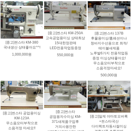
[중고]썬스타 KM-250A
[중고]썬스타 137B
고속공업용미싱 상태최상
후물용미싱/홈패션이나
[중고]썬스타 KM-380
15대한정판매
청바지수선용으로 최적/
국내생산 상태좋아요^^!
LED전용작업등증정
테이블새제품
노루발6가지 전용작업등
1,000,000원
550,000원
증정 미싱상태좋아요!
무소음모터부착으로
소음걱정마세요!
500,000원
[중고]썬스타
[중고]썬스타 공업용미싱
[중고]일제 야마토오버록
공업용자수미싱 KM-
KM-123A
+썬스타국산
371새제품구압후
무소음모터부착으로
다이렉트자동사절미싱
거의사용안한
소음걱정 마세요!!