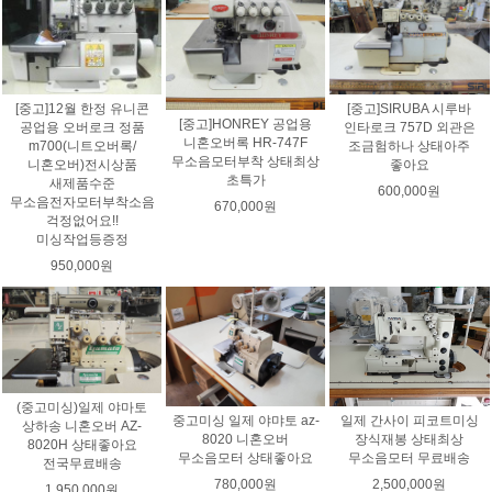
[중고]SIRUBA 시루바
[중고]12월 한정 유니콘
[중고]HONREY 공업용
인타로크 757D 외관은
공업용 오버로크 정품
니혼오버록 HR-747F
조금험하나 상태아주
m700(니트오버록/
무소음모터부착 상태최상
좋아요
니혼오버)전시상품
초특가
새제품수준
600,000원
무소음전자모터부착소음
670,000원
걱정없어요!!
미싱작업등증정
950,000원
(중고미싱)일제 야마토
중고미싱 일제 야먀토 az-
일제 간사이 피코트미싱
상하송 니혼오버 AZ-
8020 니혼오버
장식재봉 상태최상
8020H 상태좋아요
무소음모터 상태좋아요
무소음모터 무료배송
전국무료배송
780,000원
2,500,000원
1,950,000원