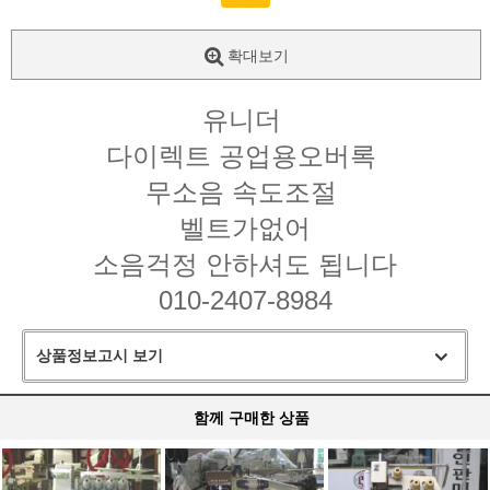
확대보기
유니더
다이렉트 공업용오버록
무소음 속도조절
벨트가없어
소음걱정 안하셔도 됩니다
010-2407-8984
상품정보고시 보기
함께 구매한 상품