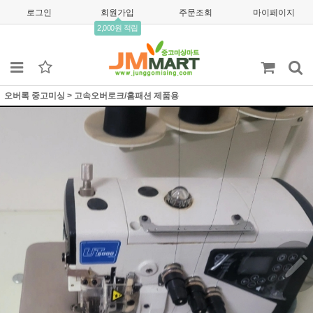
로그인
회원가입
주문조회
마이페이지
2,000원 적립
오버록 중고미싱
>
고속오버로크/홈패션 제품용