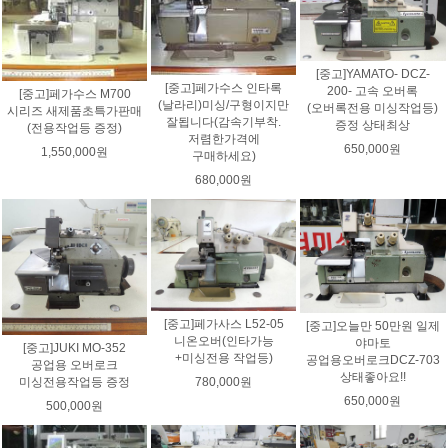
[중고]YAMATO- DCZ-
[중고]페가수스 인타록
200- 고속 오버록
[중고]페가수스 M700
(날라리)미싱/구형이지만
(오버록전용 미싱작업등)
시리즈 새제품초특가판매
잘됩니다(감속기부착.
증정 상태최상
(전용작업등 증정)
저렴한가격에
650,000원
1,550,000원
구매하세요)
680,000원
[중고]페가사스 L52-05
[중고]오늘만 50만원 일제
니온오버(인타가능
야마토
[중고]JUKI MO-352
+미싱전용 작업등)
공업용오버로크DCZ-703
공업용 오버로크
상태좋아요!!
미싱전용작업등 증정
780,000원
650,000원
500,000원