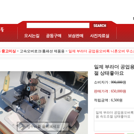
 중고미싱
>
고속오버로크/홈패션 제품용
>
일제 부라더 공업용오버록 니혼오버 무소
일제 부라더 공업
절 상태좋아요
소비자가 :
990,000
원
판매가격 :
650,000원
적립금액 :
6,500원
일제 부라더 공업용오버록
음 속도조절 상태좋아요
마우스를 올려보세요