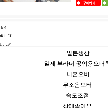
일본생산
일제 부라더 공업용오버
니혼오버
무소음모터
속도조절
상태좋아요