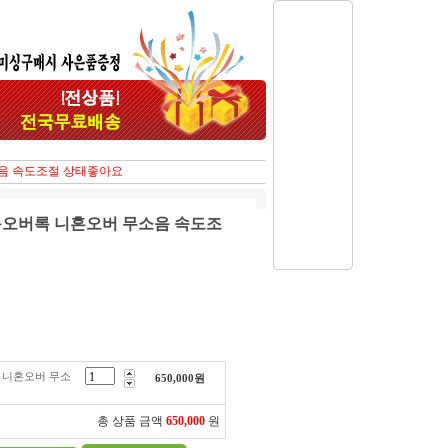
음 속도조절 상태좋아요
용오버록 니혼오버 무소음 속도조
 니혼오버 무소
650,000
원
총 상품 금액
650,000
원