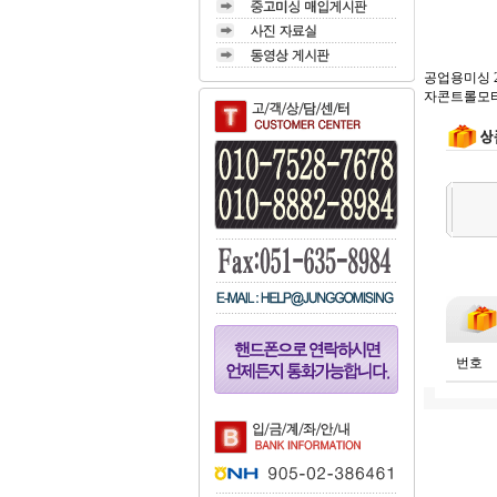
공업용미싱 2
자콘트롤모터로 
번호