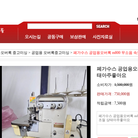
오버록 중고미싱
>
공업용 오버록중고미싱
>
페가수스 공업용오버록 m800 무소음 
페가수스 공업용오버
태아주좋아요
소비자가 :
1,500,000
원
판매가격 :
750,000원
적립금액 :
7,500원
페가수스 공업용오버록 m8
조절 상태아주좋아요