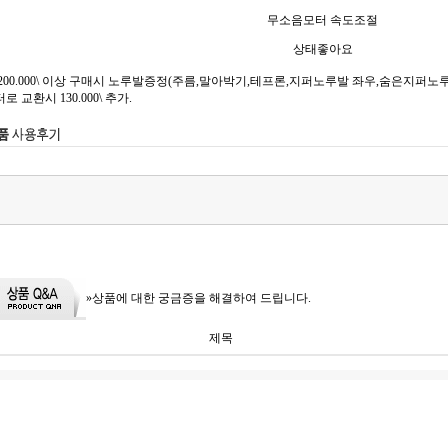
무소음모터 속도조절
상태좋아요
00.000\ 이상 구매시 노루발증정(주름,말아박기,테프론,지퍼노루발 좌우,숨은지퍼노루발,
교환시 130.000\ 추가.
»상품에 대한 궁금증을 해결하여 드립니다.
제목