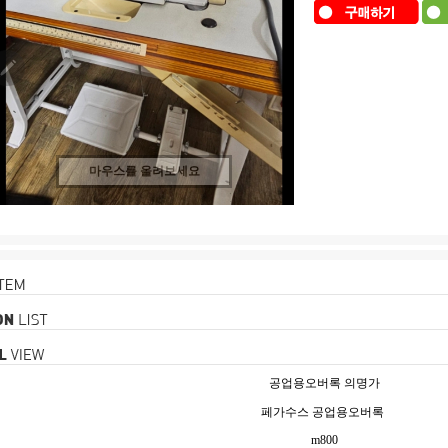
마우스를 올려보세요
공업용오버록 의명가
페가수스 공업용오버록
m800