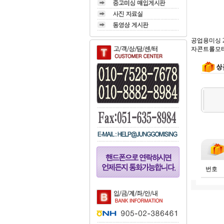
공업용미싱 2
자콘트롤모터로 
번호