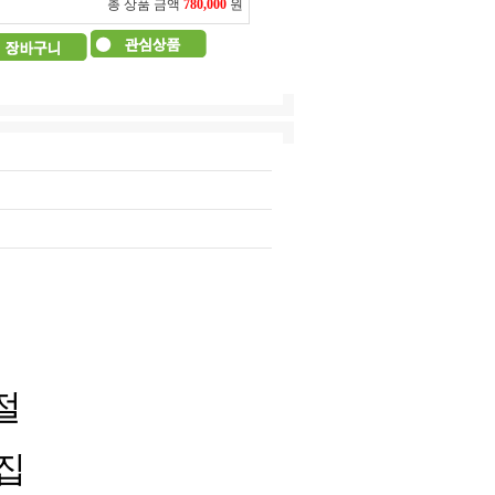
총 상품 금액
780,000
원
절
복집