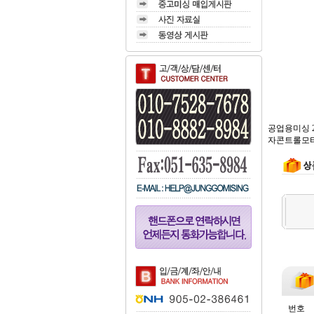
공업용미싱 2
자콘트롤모터로 
번호