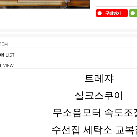
트레쟈
실크스쿠이
무소음모터 속도조
수선집 세탁소 교