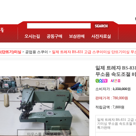
(단뜨기)미싱
>
공업용 스쿠이
>
일제 트레쟈 BS-831 고급 스쿠이미싱 단뜨기미싱 
일제 트레쟈 BS-8
무소음 속도조절 8
소비자가 :
1,350,000
원
판매가격 :
780,000원
적립금액 :
7,800원
일제 트레쟈 BS-831 고
기미싱 무소음 속도조절 8
특가판매
마우스를 올려보세요