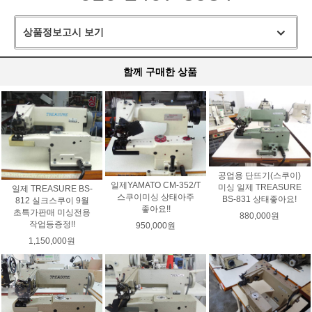
상품정보고시 보기
함께 구매한 상품
공업용 단뜨기(스쿠이)
일제YAMATO CM-352/T
미싱 일제 TREASURE
일제 TREASURE BS-
스쿠이미싱 상태아주
BS-831 상태좋아요!
812 실크스쿠이 9월
좋아요!!
초특가판매 미싱전용
880,000원
작업등증정!!
950,000원
1,150,000원