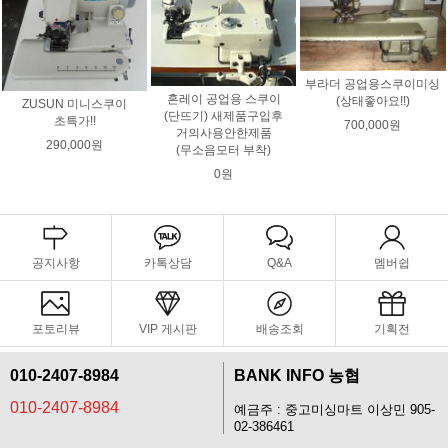
부라더 공업용스쿠이미싱
혼레이 공업용 스쿠이
(상태좋아요!!)
ZUSUN 미니스쿠이
(단뜨기) 새제품구입후
초특가!!
700,000원
거의사용안한제품
290,000원
(무소음모터 부착)
0원
공지사항
카톡상담
Q&A
멤버쉽
포토리뷰
VIP 게시판
배송조회
기획전
010-2407-8984
BANK INFO 농협
010-2407-8984
예금주 : 중고미싱마트 이상민 905-
02-386461