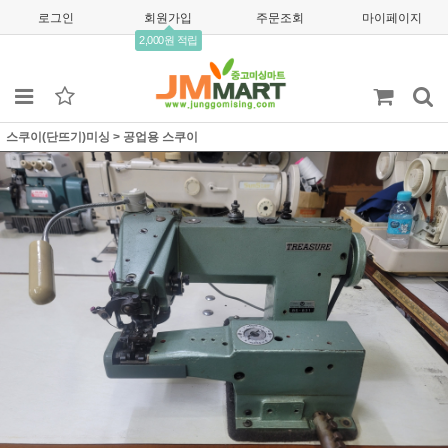
로그인
회원가입
주문조회
마이페이지
2,000원 적립
스쿠이(단뜨기)미싱
>
공업용 스쿠이