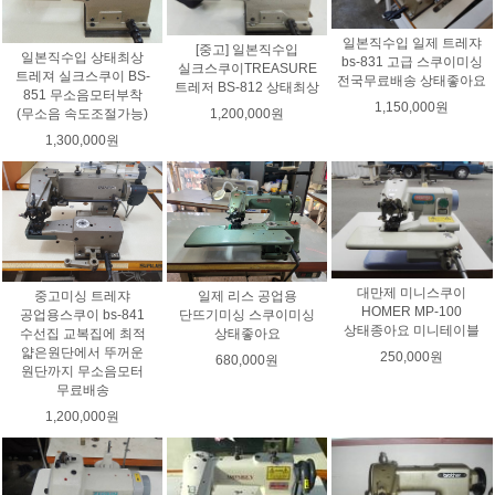
일본직수입 일제 트레쟈
[중고] 일본직수입
일본직수입 상태최상
bs-831 고급 스쿠이미싱
실크스쿠이TREASURE
트레져 실크스쿠이 BS-
전국무료배송 상태좋아요
트레저 BS-812 상태최상
851 무소음모터부착
1,150,000원
(무소음 속도조절가능)
1,200,000원
1,300,000원
대만제 미니스쿠이
중고미싱 트레쟈
일제 리스 공업용
HOMER MP-100
공업용스쿠이 bs-841
단뜨기미싱 스쿠이미싱
상태종아요 미니테이블
수선집 교복집에 최적
상태좋아요
얇은원단에서 뚜꺼운
250,000원
680,000원
원단까지 무소음모터
무료배송
1,200,000원