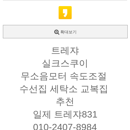
확대보기
트레쟈
실크스쿠이
무소음모터 속도조절
수선집 세탁소 교복집
추천
일제 트레쟈831
010-2407-8984