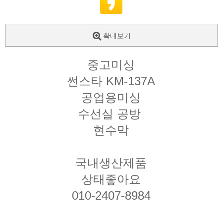
확대보기
중고미싱
썬스타 KM-137A
공업용미싱
수선실 공방
현수막
국내생산제품
상태좋아요
010-2407-8984