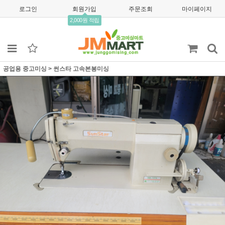
로그인
회원가입
주문조회
마이페이지
2,000원 적립
공업용 중고미싱
>
썬스타 고속본봉미싱