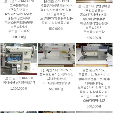
[중고]썬스타 KM-137A
[중고]썬스타 137B
고속본봉미싱
후물용미싱/홈패션이나
[중고]썬스타 공업용미싱
(구입한년도는
청바지수선용으로 최적/
(구입한년도는
좀오래됐지만 상태는
테이블새제품
좀오래됐지만 상태는
좋은미싱입니다!
노루발6가지 전용작업등
좋은미싱입니다!
미싱소형작업등증정/
증정 미싱상태좋아요!!
미싱소형작업등증정/
노루발5가지
노루발5가지
500,000원
무소음모터부착
무소음모터부착
380,000원
420,000원
[중고]썬스타 KM-250A
[중고]썬스타 137B
고속공업용미싱 상태최상
후물용미싱/홈패션이나
[중고]썬스타 KM-380
15대한정판매
청바지수선용으로 최적/
국내생산 상태좋아요^^!
LED전용작업등증정
테이블새제품
노루발6가지 전용작업등
1,000,000원
550,000원
증정 미싱상태좋아요!
무소음모터부착으로
소음걱정마세요!
500,000원