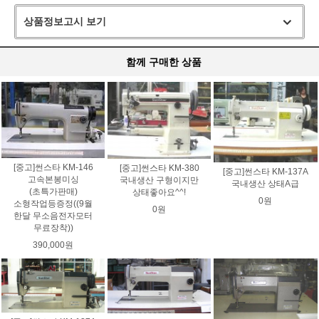
상품정보고시 보기
함께 구매한 상품
[중고]썬스타 KM-146
[중고]썬스타 KM-380
[중고]썬스타 KM-137A
고속본봉미싱
국내생산 구형이지만
국내생산 상태A급
(초특가판매)
상태좋아요^^!
0원
소형작업등증정((9월
0원
한달 무소음전자모터
무료장착))
390,000원