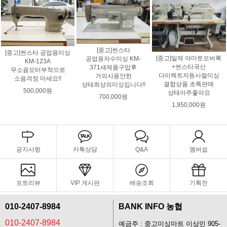
[중고]썬스타
[중고]썬스타 공업용미싱
[중고]일제 야마토오버록
공업용자수미싱 KM-
KM-123A
+썬스타국산
371새제품구압후
무소음모터부착으로
다이렉트자동사절미싱
거의사용안한
소음걱정 마세요!!
결합상품 초특판매
상태최상의미싱입니다!!
500,000원
상태아주좋아요
700,000원
1,950,000원
공지사항
카톡상담
Q&A
멤버쉽
포토리뷰
VIP 게시판
배송조회
기획전
010-2407-8984
BANK INFO 농협
010-2407-8984
예금주 : 중고미싱마트 이상민 905-