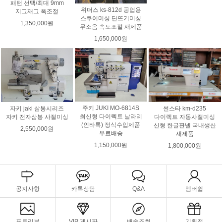
패턴 선택/최대 9mm
위더스 ks-812d 공업용
지그재그 폭조절
스쿠이미싱 단뜨기미싱
1,350,000원
무소음 속도조절 새제품
1,650,000원
주키 JUKI MO-6814S
썬스타 km-d235
자키 jaki 삼봉시리즈
최신형 다이렉트 날라리
다이렉트 자동사절미싱
자키 전자삼봉 사절미싱
(인타록) 정식수입제품
신형 한글판넬 국내생산
2,550,000원
무료배송
새제품
1,150,000원
1,800,000원
공지사항
카톡상담
Q&A
멤버쉽
포토리뷰
VIP 게시판
배송조회
기획전