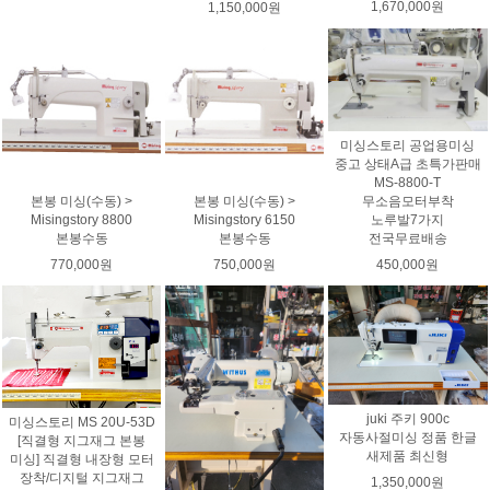
1,670,000원
1,150,000원
미싱스토리 공업용미싱
중고 상태A급 초특가판매
MS-8800-T
무소음모터부착
본봉 미싱(수동) >
본봉 미싱(수동) >
노루발7가지
Misingstory 8800
Misingstory 6150
전국무료배송
본봉수동
본봉수동
450,000원
770,000원
750,000원
juki 주키 900c
미싱스토리 MS 20U-53D
자동사절미싱 정품 한글
[직결형 지그재그 본봉
새제품 최신형
미싱] 직결형 내장형 모터
장착/디지털 지그재그
1,350,000원