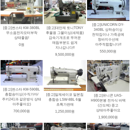
[중고]UNICORN DY-
[중고]썬스타 KM-380BL
[중고]대만제 토니TONY
340BL 상하송미싱
무소음전자모터부착
후물용 그물미싱(새제품)
천막집이나 가죽공예
상태좋음!
감속기개조로 뚜꺼운
청바지수선에
매듭부분도 쉽게
아주적합합니다!!
0원
지나갑니다!!
550,000원
9,500,000원
[중고]썬스타 KM-590BL
총합송미싱(수직가마/
[중고]일제세이코 일본침
[중고]유니콘 UAS-
주키241과 같은방식 상태
총합송 LSW-8BL 6월
H900본봉 전자식 바택
아주좋아요)
초특가판매
(간도메) 중고
상태아주좋아요
700,000원
1,250,000원
1,900,000원