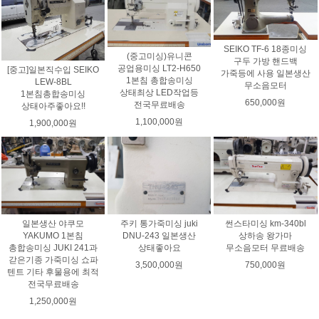
SEIKO TF-6 18종미싱
(중고미싱)유니콘
구두 가방 핸드백
공업용미싱 LT2-H650
[중고]일본직수입 SEIKO
가죽등에 사용 일본생산
1본침 총합송미싱
LEW-8BL
무소음모터
상태최상 LED작업등
1본침총합송미싱
650,000원
전국무료배송
상태아주좋아요!!
1,100,000원
1,900,000원
일본생산 야쿠모
주키 통가죽미싱 juki
썬스타미싱 km-340bl
YAKUMO 1본침
DNU-243 일본생산
상하송 왕가마
총합송미싱 JUKI 241과
상태좋아요
무소음모터 무료배송
갇은기종 가죽미싱 쇼파
3,500,000원
750,000원
텐트 기타 후물용에 최적
전국무료배송
1,250,000원