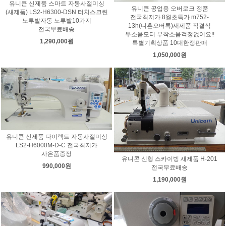
유니콘 신제품 스마트 자동사절미싱
유니콘 공업용 오버로크 정품
(새제품) LS2-H6300-DSN 터치스크린
전국최저가 8월초특가 m752-
노루발자동 노루발10가지
13h(니혼오버록)새제품 직결식
전국무료배송
무소음모터 부착소음걱정없어요!!
1,290,000원
특별기획상품 10대한정판매
1,050,000원
유니콘 신제품 다이렉트 자동사절미싱
LS2-H6000M-D-C 전국최저가
사은품증정
유니콘 신형 스카이빙 새제품 H-201
990,000원
전국무료배송
1,190,000원