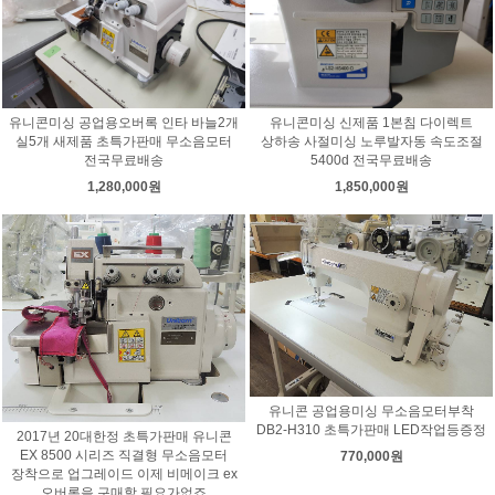
유니콘미싱 공업용오버록 인타 바늘2개
유니콘미싱 신제품 1본침 다이렉트
실5개 새제품 초특가판매 무소음모터
상하송 사절미싱 노루발자동 속도조절
전국무료배송
5400d 전국무료배송
1,280,000원
1,850,000원
유니콘 공업용미싱 무소음모터부착
DB2-H310 초특가판매 LED작업등증정
2017년 20대한정 초특가판매 유니콘
EX 8500 시리즈 직결형 무소음모터
770,000원
장착으로 업그레이드 이제 비메이크 ex
오버록을 구매할 필요가없죠