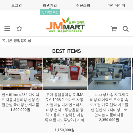
로그인
회원가입
주문조회
마이페이지
2,000원 적립
유니콘 공업용미싱
BEST ITEMS
7
8
9
jumbao 상하송 지그재그
타킹 스카이빙 taking tk-8
공업용미싱 원단재단기
미싱 다이렉트 무소음 속
01d 다이렉트모터 스카이
무선재단기 RCS-125 4
도조절 가죽 천막 네오플
빙 벨트가없어 소음 진동
단계 속도조절 라이트(제
랜 일반지그잭미싱으로
확실히 달라요
품은 125사이즈로 발송됩
안되는 제품에사용
1,200,000원
니다)
2,350,000원
230,000원