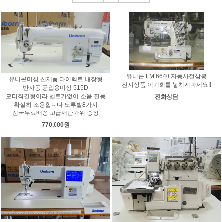
유니콘 FM 6640 자동사절삼봉
유니콘미싱 신제품 다이렉트 내장형
전시상품 이기회를 놓치지마세요!!
반자동 공업용미싱 515D
모터직결형이라 벨트가없어 소음 진동
전화상담
확실히 조용합니다 노루발8가지
전국무료배송 고급재단가위 증정
770,000원