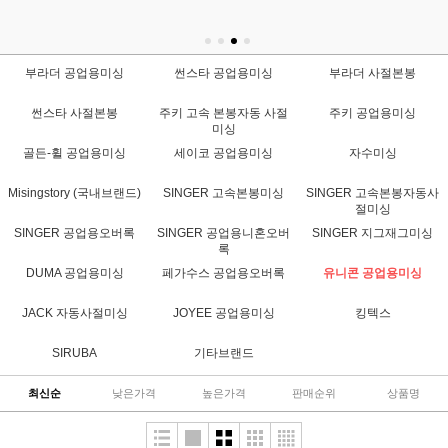
부라더 공업용미싱
썬스타 공업용미싱
부라더 사절본봉
썬스타 사절본봉
주키 고속 본봉자동 사절
주키 공업용미싱
미싱
골든-휠 공업용미싱
세이코 공업용미싱
자수미싱
Misingstory (국내브랜드)
SINGER 고속본봉미싱
SINGER 고속본봉자동사
절미싱
SINGER 공업용오버록
SINGER 공업용니혼오버
SINGER 지그재그미싱
록
DUMA 공업용미싱
페가수스 공업용오버록
유니콘 공업용미싱
JACK 자동사절미싱
JOYEE 공업용미싱
킹텍스
SIRUBA
기타브랜드
최신순
낮은가격
높은가격
판매순위
상품명