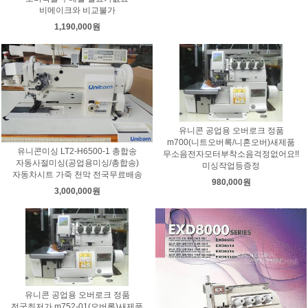
비메이크와 비교불가
1,190,000원
유니콘 공업용 오버로크 정품
m700(니트오버록/니혼오버)새제품
유니콘미싱 LT2-H6500-1 총합송
무소음전자모터부착소음걱정없어요!!
자동사절미싱(공업용미싱/총합송)
미싱작업등증정
자동차시트 가죽 천막 전국무료배송
980,000원
3,000,000원
유니콘 공업용 오버로크 정품
전국최저가 m752-01(오버록)새제품