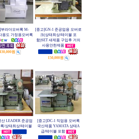
]부라더오버록 M-
[중고]GN-1 준공업용 오버로
D 다용도 가정용오버록
크(상태최상/테이블 포
함)SET 새제품 구입후 거의
사용안한제품
430,000원
150,000원
국산 LEADER 준공업
[중고]DC-1 직업용 오버록
버록/상태최상/테이블
국산제품 YAMATA 상태A
함
급/테이블 포함