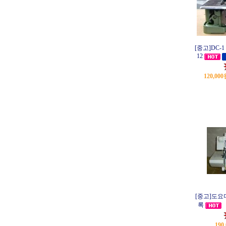
[중고]DC-
12
120,00
[중고]도요
록
190