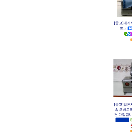
[중고]페가
로크
[중고]일본
속 오버로
천 다잘됩니