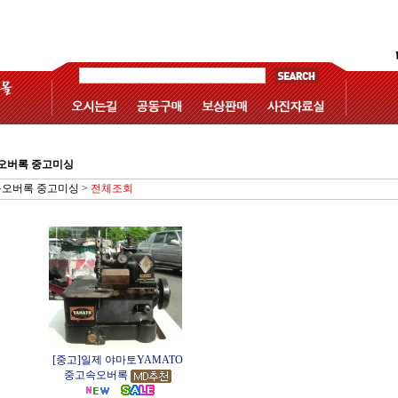
오버록 중고미싱
오버록 중고미싱
>
전체조회
[중고]일제 야마토YAMATO
중고속오버록