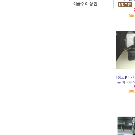
780
[중고]DC-
음 미국제^
300