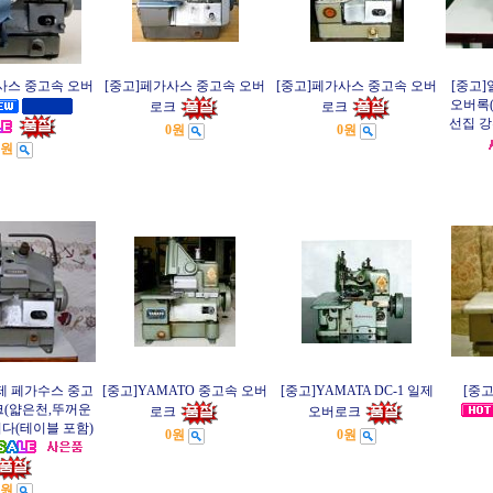
사스 중고속 오버
[중고]페가사스 중고속 오버
[중고]페가사스 중고속 오버
[중고]
오버록
로크
로크
선집 강
0원
0원
0원
제 페가수스 중고
[중고]YAMATO 중고속 오버
[중고]YAMATA DC-1 일제
[중고
크(얇은천,뚜꺼운
로크
오버로크
다(테이블 포함)
0원
0원
0원