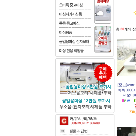
총
60
개의 
[중고]acm
버록 3000
색오버
230