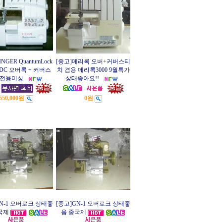
NGER QuantumLock
[중고]메리록 오버+커버스티
67DC 오버록 + 커버스
치 겸용 메리록3000 9월특가
 전용미싱
상태좋아요!!
550,000원
0원
GN-1 오버로크 상태좋
[중고]GN-1 오버로크 상태좋
국제
음 중국제