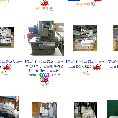
300,000원
580,000원
수스 중고속 오버
[중고]페가수스 중고속 오버
[중고]페가수스 중고속 오버
[중고
록 상태최상 /얇은천,뚜꺼운
크
로크 DC-MS220
로크 
천 다잘됨(테이블포함)
0원
0원
0원