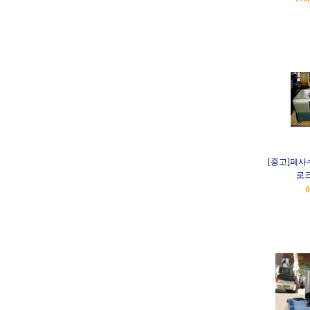
[중고]페사
로