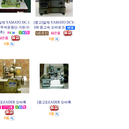
일제 YAMATO DC-1
[중고]일제 YAMATO DCY-
(뚜꺼운원단 거뜬/수
100 중고속 오버로크
추)
0원
0원
]LEADER 오버록
[중고]LEADER 오버록
0원
0원