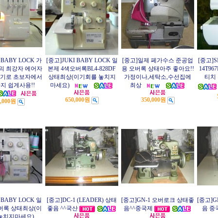
 BABY LOCK 가
[중고]JUKI BABY LOCK 일
[중고]일제 페가수스 준공업
[중고]SI
의 최강자 에어자
본제 4색오버록BL4-828DF
용 오버록 상태아주 좋아요!!
14T9
우기로 초보자에서
상태최상(이기회를 놓치지
가정이나,세탁소,수선집에
티치
지 쉽게사용!!
마세요)
최상
650,000원
350,000원
0,000원
 BABY LOCK 일
[중고]DC-1 (LEADER) 상태
[중고]GN-1 오버로크 상태좋
[중고]
버록 상태최상(이
좋음 ^^국산
음^^중국제
음 중
놓치지마세요)