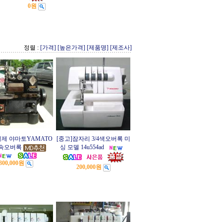
0원
정렬 :
[가격]
[높은가격]
[제품명]
[제조사]
일제 야마토YAMATO
[중고]잠자리 3/4색오버록 미
속오버록
싱 모델 14u554ad
300,000원
200,000원