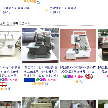
300,000원
가정용 오버록중고미
준공업용 오버록중고
싱(23)
미싱(37)
상품이 준비되어 있습니다
e 다기능 가정용오
[중고]DC-1 일제 직업용 오
[중고]JANOME(라이온) MY
[중고]
시리즈 // 아크메 4
버로크(초특가판매/얇은천,
LOCK203 홈오버록
중고
록 중고오버록
뚜꺼운천 다잘됩니다 강추)
0원
350,000원
,000원