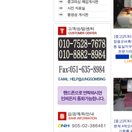
[중고]JUKI
정용오버록
동 밑실끼
전문가까
1,10
[중고]JUKI
본제 4색오
기회를 