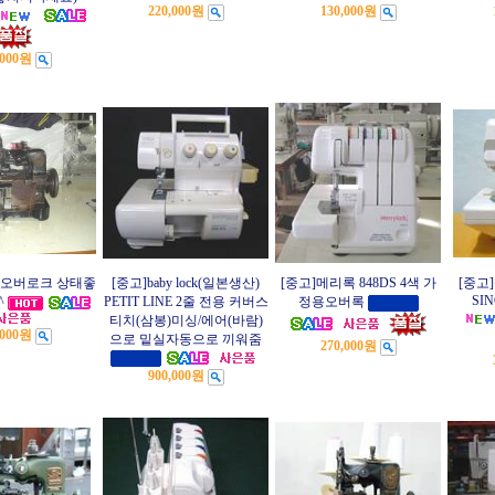
220,000원
130,000원
,000원
1 오버로크 상태좋
[중고]baby lock(일본생산)
[중고]메리록 848DS 4색 가
[중고
SIN
^
PETIT LINE 2줄 전용 커버스
정용오버록
티치(삼봉)미싱/에어(바람)
,000원
으로 밑실자동으로 끼워줌
270,000원
900,000원