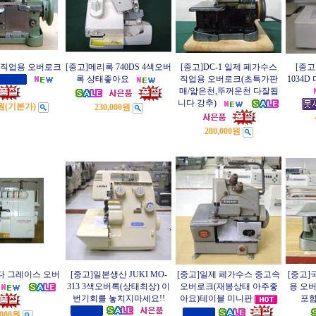
1 직업용 오버로크
[중고]메리록 740DS 4색오버
[중고]DC-1 일제 페가수스
[중고
록 상태좋아요
직업용 오버로크(초특가판
1034
매/얇은천,뚜꺼운천 다잘됩
니다 강추)
0원
(기본가)
230,000원
280,000원
다 그레이스 오버
[중고]일본생산 JUKI MO-
[중고]일제 페가수스 중고속
[중고]
313 3색오버록(상태최상) 이
오버로크(재봉상태 아주좋
용 오
번기회를 놓치지마세요!!
아요)테이블 미니판
포
,000원