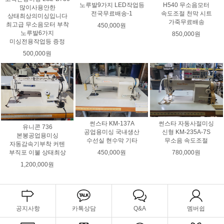
노루발9가지 LED작업등
H540 무소음모터
많이사용안한
전국무료배송-1
속도조절 천막 시트
상태최상의미싱입니다
가죽무료배송
최고급 무소음모터 부착
450,000원
노루발6가지
850,000원
미싱전용작업등 증정
500,000원
썬스타 KM-137A
썬스타 자동사절미싱
유니콘 736
공업용미싱 국내생산
신형 KM-235A-7S
본봉공업용미싱
수선실 현수막 기타
무소음 속도조절
자동감속기부착 커텐
부직포 이불 상태최상
450,000원
780,000원
1,200,000원
공지사항
카톡상담
Q&A
멤버쉽