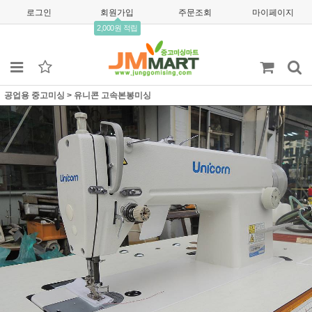
로그인
회원가입
주문조회
마이페이지
2,000원 적립
공업용 중고미싱
>
유니콘 고속본봉미싱