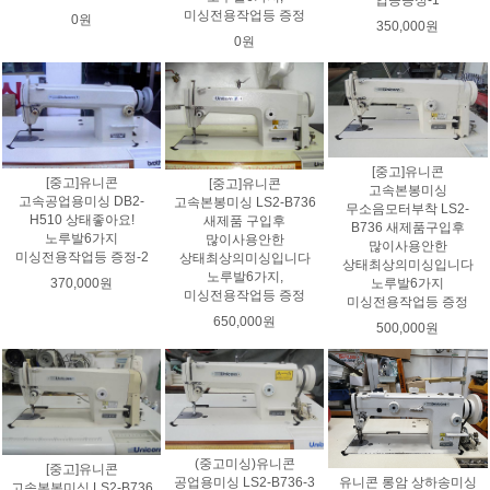
미싱전용작업등 증정
0원
350,000원
0원
[중고]유니콘
[중고]유니콘
[중고]유니콘
고속본봉미싱
고속공업용미싱 DB2-
고속본봉미싱 LS2-B736
무소음모터부착 LS2-
H510 상태좋아요!
새제품 구입후
B736 새제품구입후
노루발6가지
많이사용안한
많이사용안한
미싱전용작업등 증정-2
상태최상의미싱입니다
상태최상의미싱입니다
노루발6가지,
370,000원
노루발6가지
미싱전용작업등 증정
미싱전용작업등 증정
650,000원
500,000원
(중고미싱)유니콘
[중고]유니콘
공업용미싱 LS2-B736-3
유니콘 롱암 상하송미싱
고속본봉미싱 LS2-B736