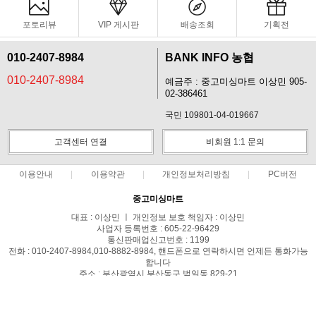
포토리뷰
VIP 게시판
배송조회
기획전
010-2407-8984
BANK INFO 농협
010-2407-8984
예금주 : 중고미싱마트 이상민 905-
02-386461
국민 109801-04-019667
고객센터 연결
비회원 1:1 문의
이용안내
이용약관
개인정보처리방침
PC버전
중고미싱마트
대표 : 이상민 ㅣ 개인정보 보호 책임자 : 이상민
사업자 등록번호 : 605-22-96429
통신판매업신고번호 : 1199
전화 : 010-2407-8984,010-8882-8984, 핸드폰으로 연락하시면 언제든 통화가능
합니다
주소 : 부산광역시 부산동구 범일동 829-21
사업자정보확인
COPYRIGHT(C)중고미싱마트 ALL RIGHTS RESERVED.