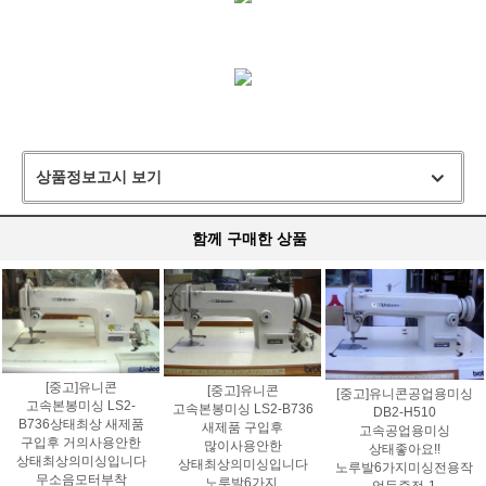
상품정보고시 보기
함께 구매한 상품
[중고]유니콘
[중고]유니콘
[중고]유니콘공업용미싱
고속본봉미싱 LS2-
고속본봉미싱 LS2-B736
DB2-H510
B736상태최상 새제품
새제품 구입후
고속공업용미싱
구입후 거의사용안한
많이사용안한
상태좋아요!!
상태최상의미싱입니다
상태최상의미싱입니다
노루발6가지미싱전용작
무소음모터부착
노루발6가지,
업등증정-1