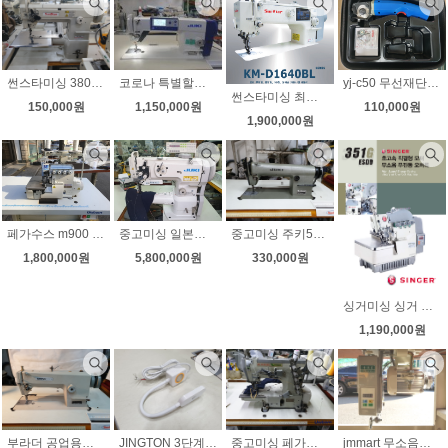
코로나 특별할인 8월초특가 5대한정 주키 최신형 정품 한글음성 전자와이퍼 노루발자동 JUKI ddl-8000A 자동사절미싱 공업용미싱 무선전동가위증정 무료배송
썬스타미싱 380 타프미싱 소가마용 평판테이블 스텐 끼우고 나사하나만 조여주면 흔들림없이 완벽
yj-c50 무선재단기 충전재단기 원단재단기 미니재단기 사용편리 초보자도 쉽게사용
썬스타미싱 최신형 다이렉트 롱암 상하송 자동사절미싱 KM-D1640BL-7 사은품 고급무선 전동가위 증정
1,150,000원
150,000원
110,000원
1,900,000원
페가수스 m900 블루 다이렉트 m932-86 후물용인타 그물미싱 그물오버록 새제품
중고미싱 일본직수입 주키 타프미싱 juki ls-1342-7 자동사절미싱 일제 미쓰비씨 서보모타
중고미싱 주키557 미파557 랜덤발송 공업용미싱 노루발10가지 LED작업등 전국무료배송
1,800,000원
5,800,000원
330,000원
싱거미싱 싱거 공업용오버록 신제품 다이렉트 싱거공업용오버록 351g 니혼오버 인타록무 소음
1,190,000원
부라더 공업용미싱 초특가판매 DB2-B736-3 노루발10가지 LED작업등 무료배송
JINGTON 3단계 밝기 조절가능한 30구 LED 미싱전용작업등 신제품
중고미싱 페가수스 삼봉 w664 직결형모터 바늘상하정지 무소음모터 상태굿
jmmart 무소음모터 600W 공업용미싱무소음모터 쉬운 속도조절 기존중고미싱에 누구나 쉽게부착 검출기 부착가능 추가금발생