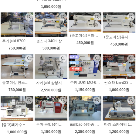
1,650,000원
(중고미싱)부라더 공업용미싱 DB2-B736-3 노루발9가지 무소음모터 LED작업등 전국무료배송-2
(중고미싱)유니콘 공업용미싱 LS2-B736-3 노루발9가지 LED작업등 전국무료배송-1
주키 juki 8700 다이렉트 자동사절미싱 무소음 속도조절 노루발9가지 상태좋아요
썬스타 340bl 상하송미싱 가죽 천막 무소음모터
450,000원
450,000원
750,000원
500,000원
중고미싱 썬스타2522bl 왕가마 자동사절미싱 상태좋아요
주키 JUKI MO-6814S 최신형 다이렉트 날라리(인타록) 정식수입제품 무료배송
썬스타 km-d235 다이렉트 자동사절미싱 신형 한글판넬 국내생산 새제품
자키 jaki 삼봉시리즈 자키 전자삼봉 사절미싱
780,000원
1,150,000원
1,800,000원
2,550,000원
두마 공업용미싱 DUMA DM-1968 2 스마트 자동사절미싱 디자인스티치 내장 전자노루발올림 장치 조용하고 강력한 미싱 특수 롤러노루발2개 서비스
jumbao 상하송 지그재그미싱 다이렉트 무소음 속도조절 가죽 천막 네오플랜 일반지그잭미싱으로 안되는 제품에사용
타킹 스카이빙 taking tk-801d 다이렉트모터 스카이빙 벨트가없어 소음 진동 확실히 달라요
[중고]페가수스 M-752 니혼오버록 무소음 속도조절 다이렉트모터 상태A급
1,150,000원
2,350,000원
1,200,000원
1,000,000원