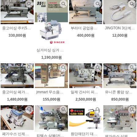
중고미싱 주키557 미파557 랜덤발송 공업용미싱 노루발10가지 LED작업등 전국무료배송
부라더 공업용미싱 초특가판매 DB2-B736-3 노루발10가지 LED작업등 무료배송
JINGTON 3단계 밝기 조절가능한 30구 LED 미싱전용작업등 신제품
330,000원
400,000원
12,000원
싱거미싱 싱거 공업용오버록 신제품 다이렉트 싱거공업용오버록 351g 니혼오버 인타록무 소음
1,190,000원
중고미싱 페가수스 삼봉 w664 직결형모터 바늘상하정지 무소음모터 상태굿
jmmart 무소음모터 600W 공업용미싱무소음모터 쉬운 속도조절 기존중고미싱에 누구나 쉽게부착 검출기 부착가능 추가금발생
일제 간사이 피코트미싱 장식재봉 상태최상 무소음모터 무료배송
유니콘 롱암 상하송미싱 H540 무소음모터 속도조절 천막 시트 가죽무료배송
1,480,000원
155,000원
2,500,000원
850,000원
원단재단기 대양 5인치 8인치 고속재단기 자동칼갈이 가성비짱 균일가판매 무료배송
페가수스 신제품(새제품) 공업용오버록 니혼오버 니트오버록 m900 블루 노루발자동 인타가능
킹텍스 삼봉(커버스티치몰딩테이블 )최신형 새제품 3월 초특가판매 무소음모터부착 소음걱정마세요
페가수스 신제품 니혼오버 M900 초특가판매 무소음모터부착 노루발자동