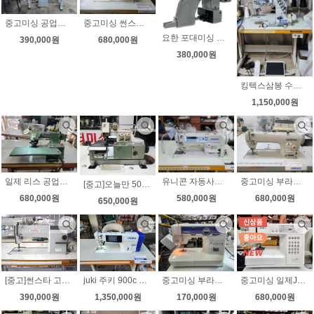
중고미싱 공업용미싱 부라더736 무소음모터 속도조절 상태좋아요
중고미싱 썬스타 235AS 무소음 속도조절 상태좋아요
요한 포대미싱 새제품 N 600H 대만제
390,000원
680,000원
380,000원
킹텍스삼봉 수동 CT9000 대만호싱 무소음모터 부착 상태최상
1,150,000원
일제 리스 공업용 단뜨기미싱 스쿠이미싱 상태좋아요
유니콘 자동사절미싱 무소음 속도조절 노루발8가지 상태좋아요
중고미싱 부라더 다이렉트 자동사절미싱 s7200a-403 미세급유 상태좋아요 노루발10가지 무료배송
[중고]오늘만 50만원 일제 야마토 공업용오버로크DCZ-703 상태좋아요!!
680,000원
580,000원
680,000원
650,000원
[중고]썬스타 고속본봉 공업용미싱 KM-137B (후물용미싱/수선집에서 청바지용으로 최상/가정집에서사용)
juki 주키 900c 자동사절미싱 정품 한글 새제품 최신형
중고미싱 부라더 가정용미싱 XL-5500 잔고장없는 수직가마
중고미싱 일제JUKI 준공업용미싱 HZL-7900 공업용가마사용 상태최상
390,000원
1,350,000원
170,000원
680,000원