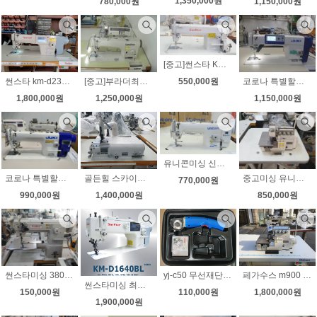
1,350,000원
780,000원
1,150,000원
[중고]썬스타 KM-250A 고속공업용미싱 상태최상 최고급무소음모터 노루발8가지 LED전용작업등 증정
[중고]부라더최신형 S-7200C-403 초고속 본봉사절미싱 1월초특가판매 노루발6가지/미싱전용 작업등 증정)
코로나 특별할인 8월초특가 5대한정 주키 최신형 정품 한글음성 전자와이퍼 노루발자동 JUKI ddl-8000A 자동사절미싱 공업용미싱 무선전동가위증정 무료배송
550,000원
썬스타 km-d235 다이렉트 자동사절미싱 신형 한글판넬 국내생산 새제품
1,250,000원
1,150,000원
1,800,000원
유니콘미싱 신제품 다이렉트 내장형 반자동 공업용미싱 515D 모터직결형이라 벨트가없어 소음 진동 확실히 조용합니다 노루발8가지 전국무료배송 고급재단가위 증정
코로나 특별할인 8월5대한정 초특가할인 주키 공업용 자동사절미싱 DDL-7000A-7 주키칠천이 주키7000 JUKI7000 고급 롤러노루발 2가지 증정 무료배송
골든힐 스카이빙 명품스카이빙 스키 가죽피할기 대만 무소음모터 무료배송
중고미싱 유니콘 공업용오버록 니혼오버 m752-13h 무소음모터 인타록(날라리) 무료배송
770,000원
990,000원
1,400,000원
850,000원
썬스타미싱 380 타프미싱 소가마용 평판테이블 스텐 끼우고 나사하나만 조여주면 흔들림없이 완벽
yj-c50 무선재단기 충전재단기 원단재단기 미니재단기 사용편리 초보자도 쉽게사용
페가수스 m900 블루 다이렉트 m932-86 후물용인타 그물미싱 그물오버록 새제품
썬스타미싱 최신형 다이렉트 롱암 상하송 자동사절미싱 KM-D1640BL-7 사은품 고급무선 전동가위 증정
150,000원
110,000원
1,800,000원
1,900,000원