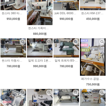
썬스타 380 타프미싱 무소음모터 속도조절 상하정지 모터부착 상태좋아요
juki DDL-9000B SH 다이렉트 자동사절미싱 후물용 무소음 속도조절 상태좋아요
썬스타 KM-137A 공업용미싱 국내생산 수선실 현수막 기타
950,000원
990,000원
450,000원
썬스타 가죽미싱 km-380 무소음모터 속도조절 상태좋아요
880,000원
썬스타 자동사절미싱 신형 KM-235A-7S 무소음 속도조절
일제 도요타 1본침 총합송 자동사절미싱 무소음 속도조절 노루발자동 천막미싱 차광막미싱
일제 트레쟈 BS-831 고급 스쿠이미싱 단뜨기미싱 무소음 속도조절 8윌 30일까지 초특가판매
780,000원
990,000원
780,000원
페가수스 공업용오버록 m800 무소음 속도조절 상태아주좋아요
750,000원