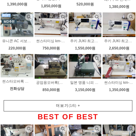
520,000원
1,390,000원
1,850,000원
1,380,000원
유니콘 AC 서보모터 UTECH5-NP-L 각종 공업용미싱에 부착 무소음 검출기(바늘 상하정지)가능 검출기별도
주키 JUKI 최고급 보급형(새제품) 자동사절미싱 DDL-9000C-SMS 노루발자동 노루발10가지 전국무료배송
주키 JUKI 최고급 풀옵션 자동사절미싱 DDL-9000C-FMS 노루발10가지 전국무료배송
썬스타미싱 km-340bl 상하송 왕가마 무소음모터 무료배송
220,000원
1,550,000원
2,650,000원
750,000원
썬스타오버록 전시상품 최신형 유니트직결형 SCE-9214 니혼오버록 노루발자동올림장치 잔사자동컷팅 내장 전국무료배송
공업용오버록(새제품) 브리텍스 747D 다이렉트 무소음 니혼오버 인타록 전국무료배송
일본 명품 니피 스카이빙(새제품) NY-201 강력한 무소음모터 전국무료배송
썬스타미싱 km-640bl 롱암 상하송미싱 가죽미싱 천막미싱 후물용미싱 강력한 서보모터
전화상담
850,000원
3,150,000원
1,350,000원
더보기
(
1
/
6
)
+
BEST OF BEST