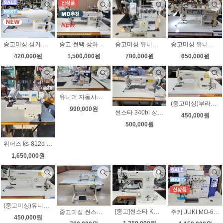
중고미싱 유니콘 737 자동사절미싱 무소음 속도조절 수선집 현수막 공방
중고미싱 싱거 공업용미싱 191D-30C 학교에서사용 상태최상 무소음 속도조절
중고 썬택 상하송 지그재그미싱 자동급유 무소음 속도조절 상하정지 상태좋아요
중고미싱 유니콘 공업용오버록 니혼오버 m752-13h 무소음모터 인타록(날라리) 무료배송
650,000원
420,000원
1,500,000원
780,000원
유니더 자동사절 니혼오버 무소음 노루발자동 자동사절 ut-6514dtk 상태좋아요
(중고미싱)부라더 공업용미싱 DB2-B736-3 노루발9가지 무소음모터 LED작업등 전국무료배송-2
990,000원
썬스타 340bl 상하송미싱 가죽 천막 무소음모터
450,000원
500,000원
위더스 ks-812d 공업용 스쿠이미싱 단뜨기미싱 무소음 속도조절 새제품
1,650,000원
(중고미싱)유니콘 공업용미싱 LS2-B736-3 노루발9가지 LED작업등 전국무료배송-1
[중고]썬스타 KM-380 검출기모터부착(무소음) 보조평판 상태최상
중고미싱 썬스타2522bl 왕가마 자동사절미싱 상태좋아요
주키 JUKI MO-6814S 최신형 다이렉트 날라리(인타록) 정식수입제품 무료배송
450,000원