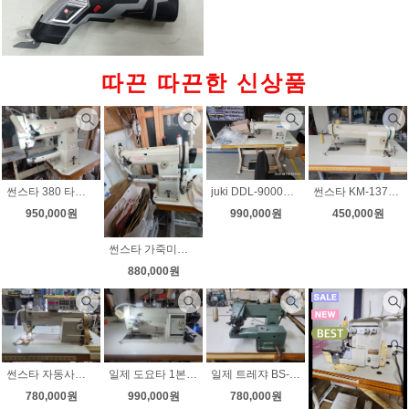
따끈 따끈한 신상품
썬스타 380 타프미싱 무소음모터 속도조절 상하정지 모터부착 상태좋아요
juki DDL-9000B SH 다이렉트 자동사절미싱 후물용 무소음 속도조절 상태좋아요
썬스타 KM-137A 공업용미싱 국내생산 수선실 현수막 기타
950,000원
990,000원
450,000원
썬스타 가죽미싱 km-380 무소음모터 속도조절 상태좋아요
880,000원
썬스타 자동사절미싱 신형 KM-235A-7S 무소음 속도조절
일제 도요타 1본침 총합송 자동사절미싱 무소음 속도조절 노루발자동 천막미싱 차광막미싱
일제 트레쟈 BS-831 고급 스쿠이미싱 단뜨기미싱 무소음 속도조절 8윌 30일까지 초특가판매
780,000원
990,000원
780,000원