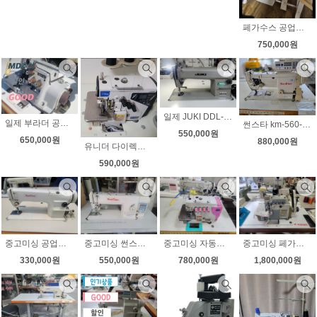
페가수스 공업용오버록 m800 무소음 속도조절 상태아주좋아요
750,000원
일제 JUKI DDL-5550N 공업용미싱 일본직수입 상태좋아요 무소음 속도조절
일제 부라더 공업용오버록 니혼오버 무소음 속도조절 상태좋아요
썬스타 km-560-7 총합송 자동사절미싱 후물용미싱 가죽 천막 쇼파
550,000원
650,000원
880,000원
유니더 다이렉트 공업용오버록 무소음 속도조절 상태좋아요
590,000원
중고미싱 공업용미싱 썬스타 146B 땀수7MM 현수막미싱 청바지미싱 상태좋아요
중고미싱 썬스타 자동사절미싱 2520 무소음 속도조절
중고미싱 자동사절오버록 공업용오버록 EX타입 니혼오버 상태최상
중고미싱 페가수스 EX 니혼오버 인타가능 무소음 자동감속기 부착 상태좋아요
330,000원
550,000원
780,000원
1,800,000원