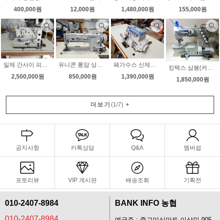
400,000원
12,000원
1,480,000원
155,000원
일제 간사이 피코트미싱 장식재봉 상태최상 무소음모터 무료배송
유니콘 롱암 상하송미싱 H540 무소음모터 속도조절 천막 시트 가죽무료배송
페가수스 신제품(새제품) 공업용오버록 니혼오버 니트오버록 m900 블루 노루발자동 인타가능
킹텍스 삼봉(커버스티치몰딩테이블 )최신형 새제품 3월 초특가판매 무소음모터부착 소음걱정마세요
2,500,000원
850,000원
1,390,000원
1,850,000원
더보기
(
1
/
7
)
+
공지사항
카톡상담
Q&A
멤버쉽
포토리뷰
VIP 게시판
배송조회
기획전
010-2407-8984
BANK INFO 농협
010-2407-8984