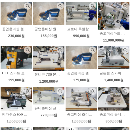
공업용미싱 원단재단기 무선재단기 RCS-125 4단계 속도조절 라이트(제품은 125사이즈로 발송됩니다)
공업용미싱 원단재단기 무선재단기 RCS-100 4단계 속도조절 라이트(제품은 100사이즈로 발송됩니다)
코로나 특별할인 8월5대한정 초특가할인 주키 공업용 자동사절미싱 DDL-7000A-7 주키칠천이 주키7000 JUKI7000 고급 롤러노루발 2가지 증정 무료배송
중고미싱마트 후물용 컴퓨터 그물미싱 두꺼운 그물체결미싱 기존의 그물미싱과 비교불과 두꺼운 실사용가능 자동실 사절기능
230,000원
155,000원
990,000원
11,000,000원
공업용미싱 원단재단기 무선재단기 RCS-110 4단계 속도조절 라이트
골든힐 스카이빙 명품스카이빙 스키 가죽피할기 대만 무소음모터 무료배송
DEF 스마트 포대미싱 GK9-890 신상 가벼움 튼튼함
유니콘 736 본봉공업용미싱 자동감속기부착 커텐 부직포 이불 상태최상
175,000원
1,400,000원
155,000원
1,200,000원
유니콘미싱 신제품 다이렉트 내장형 반자동 공업용미싱 515D 모터직결형이라 벨트가없어 소음 진동 확실히 조용합니다 노루발8가지 전국무료배송 고급재단가위 증정
페가수스 e56 곡침오버록 고속 인타록 날라리 손수건 스카프 기타 상태 아주좋아요
중고미싱 조이삼봉 수동삼봉 상태최상 거의사용안한 상태최상의 삼봉미싱 무소음모터 무료배송
중고미싱 유니콘 공업용오버록 니혼오버 m752-13h 무소음모터 인타록(날라리) 무료배송
770,000원
1,650,000원
1,000,000원
850,000원