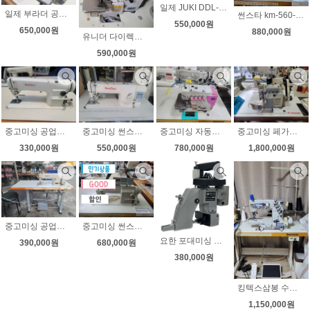
일제 JUKI DDL-5550N 공업용미싱 일본직수입 상태좋아요 무소음 속도조절
일제 부라더 공업용오버록 니혼오버 무소음 속도조절 상태좋아요
썬스타 km-560-7 총합송 자동사절미싱 후물용미싱 가죽 천막 쇼파
550,000원
650,000원
880,000원
유니더 다이렉트 공업용오버록 무소음 속도조절 상태좋아요
590,000원
중고미싱 공업용미싱 썬스타 146B 땀수7MM 현수막미싱 청바지미싱 상태좋아요
중고미싱 썬스타 자동사절미싱 2520 무소음 속도조절
중고미싱 자동사절오버록 공업용오버록 EX타입 니혼오버 상태최상
중고미싱 페가수스 EX 니혼오버 인타가능 무소음 자동감속기 부착 상태좋아요
330,000원
550,000원
780,000원
1,800,000원
중고미싱 공업용미싱 부라더736 무소음모터 속도조절 상태좋아요
중고미싱 썬스타 235AS 무소음 속도조절 상태좋아요
요한 포대미싱 새제품 N 600H 대만제
390,000원
680,000원
380,000원
킹텍스삼봉 수동 CT9000 대만호싱 무소음모터 부착 상태최상
1,150,000원