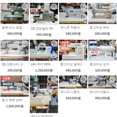
일제 리스 공업용 단뜨기미싱 스쿠이미싱 상태좋아요
유니콘 자동사절미싱 무소음 속도조절 노루발8가지 상태좋아요
중고미싱 부라더 다이렉트 자동사절미싱 s7200a-403 미세급유 상태좋아요 노루발10가지 무료배송
[중고]오늘만 50만원 일제 야마토 공업용오버로크DCZ-703 상태좋아요!!
680,000원
580,000원
680,000원
650,000원
[중고]썬스타 고속본봉 공업용미싱 KM-137B (후물용미싱/수선집에서 청바지용으로 최상/가정집에서사용)
juki 주키 900c 자동사절미싱 정품 한글 새제품 최신형
중고미싱 일제JUKI 준공업용미싱 HZL-7900 공업용가마사용 상태최상
중고미싱 싱거 공업용미싱 191D-30C 학교에서사용 상태최상 무소음 속도조절
390,000원
1,350,000원
680,000원
420,000원
유니더 니혼오버 무소음 노루발자동 인터록(날라리)가능 상태좋아요
유니더 자동사절 니혼오버 무소음 노루발자동 자동사절 ut-6514dtk 상태좋아요
850,000원
990,000원
중고 썬택 상하송 지그재그미싱 자동급유 무소음 속도조절 상하정지 상태좋아요
1,500,000원
위더스 ks-812d 공업용 스쿠이미싱 단뜨기미싱 무소음 속도조절 새제품